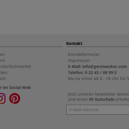
Kontakt
en
Kontaktformular
ere
Impressum
stlerfachmärkte
E-Mail: info@gerstaecker.com
rken
Telefon: 0 22 43 / 88 99 5
eit
Mo-Sa schon ab 8 - 18 Uhr für S
r im Social Web
Jetzt unseren Newsletter abon
und einen
5€ Gutschein
erhalt
Newsletter