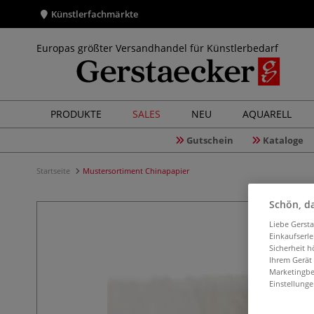
Künstlerfachmärkte
Europas größter Versandhandel für Künstlerbedarf
PRODUKTE
SALES
NEU
AQUARELL
Gutschein
Kataloge
Startseite
Mustersortiment Chinapapier
Schön, da
Liebe Gerst
Einkaufserl
Sicherheit h
Ihrem Gerät
Marketingbe
Einstellunge