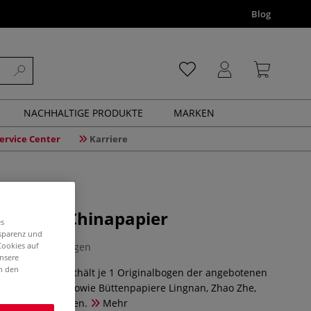
Blog
NACHHALTIGE PRODUKTE
MARKEN
ervice Center
Karriere
rtiment Chinapapier
es
nsparenz und
0 Bewertungen
Cookies auf
unsere
in den
Chinapapier enthält je 1 Originalbogen der angebotenen
papier Xiao Pin, sowie Büttenpapiere Lingnan, Zhao Zhe,
 insgesamt 5 Bogen.
Mehr