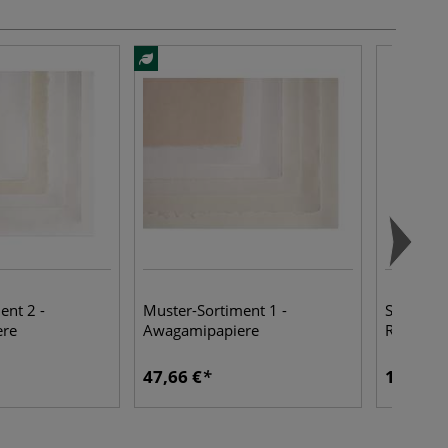
ent 2 -
Muster-Sortiment 1 -
STAEDTLE
ere
Awagamipapiere
Radierer
47,66 €
1,55 €