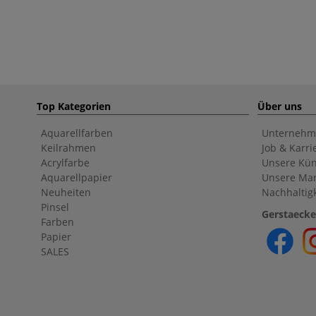
Top Kategorien
Über uns
Aquarellfarben
Unternehm
Keilrahmen
Job & Karri
Acrylfarbe
Unsere Kün
Aquarellpapier
Unsere Ma
Neuheiten
Nachhaltigk
Pinsel
Gerstaecke
Farben
Papier
SALES