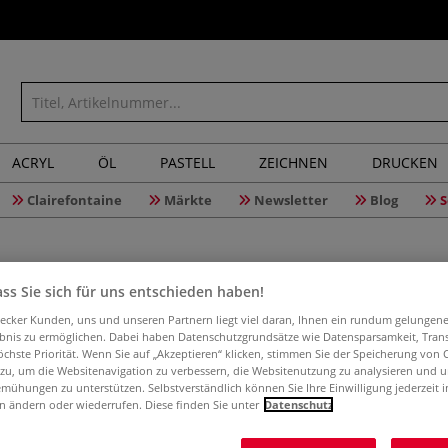
ACRYL
ÖL
PASTELL
ZEICHNEN
DRUCKEN
Clairefontaine
Märkte
Newsletter
Blog
S
ss Sie sich für uns entschieden haben!
Musterso
aecker Kunden, uns und unseren Partnern liegt viel daran, Ihnen ein rundum gelungen
ebnis zu ermöglichen. Dabei haben Datenschutzgrundsätze wie Datensparsamkeit, Tra
öchste Priorität. Wenn Sie auf „Akzeptieren“ klicken, stimmen Sie der Speicherung von 
 zu, um die Websitenavigation zu verbessern, die Websitenutzung zu analysieren und 
mühungen zu unterstützen. Selbstverständlich können Sie Ihre Einwilligung jederzeit 
Mustersortiment 
n ändern oder wiederrufen. Diese finden Sie unter
Datenschutz
Qualitäten: Reis
Shi Lu, Lim Liag,