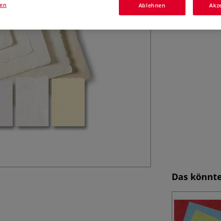
gen
Ablehnen
Akz
Das könnte