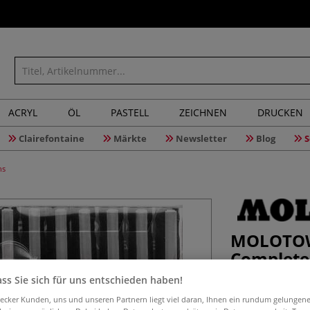
ACRYL
ÖL
PASTELL
ZEICHNEN
DRUCKEN
Clairefontaine
Märkte
Newsletter
Blog
S
ns
MOLOTOW
Complete
ss Sie sich für uns entschieden haben!
aecker Kunden, uns und unseren Partnern liegt viel daran, Ihnen ein rundum gelungen