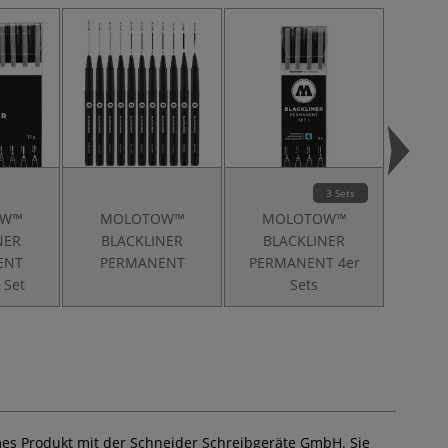
3 Sets
OW™
MOLOTOW™
MOLOTOW™
MO
NER
BLACKLINER
BLACKLINER
BLACK
ENT
PERMANENT
PERMANENT 4er
 Set
Sets
es Produkt mit der Schneider Schreibgeräte GmbH. Sie