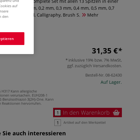
nsparenz und
 das Blackliner Complete Set mit allen 13 Spitzen in einer
Cookies auf
 x 0,05 mm, 0,1 mm, 0,2 mm, 0,3 mm, 0,4 mm, 0,5 mm, 0,7
unsere
, Chisel, Round, Calligraphy, Brush S.
Mehr
in den
eptieren
31,35 €
inklusive 19% bzw. 7% MwSt,
ggf. zuzüglich
Versandkosten
.
Bestell-Nr.
08-62430
Auf Lager.
G
H317 Kann allergische
ionen verursachen.
EUH208-1
,2-Benzisothiazol-3(2H)-One. Kann
he Reaktionen hervorrufen.
In den Warenkorb
Artikel auf den Merkzettel
 Sie auch interessieren