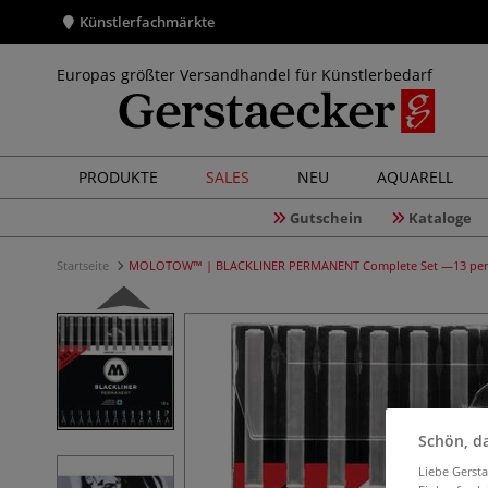
Künstlerfachmärkte
Europas größter Versandhandel für Künstlerbedarf
PRODUKTE
SALES
NEU
AQUARELL
Gutschein
Kataloge
Startseite
MOLOTOW™ | BLACKLINER PERMANENT Complete Set —13 pe
Schön, da
Liebe Gerst