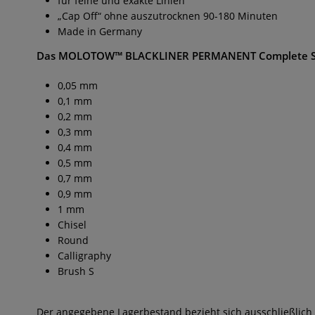
für feine und exakte Linien
„Cap Off“ ohne auszutrocknen 90-180 Minuten
Made in Germany
Das
MOLOTOW™ BLACKLINER PERMANENT Complete 
0,05 mm
0,1 mm
0,2 mm
0,3 mm
0,4 mm
0,5 mm
0,7 mm
0,9 mm
1 mm
Chisel
Round
Calligraphy
Brush S
Der angegebene Lagerbestand bezieht sich ausschließlich