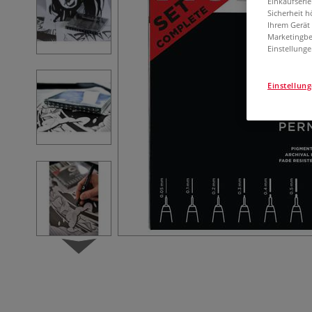
Einkaufserl
Sicherheit h
Ihrem Gerät
Marketingbe
Einstellunge
Einstellun