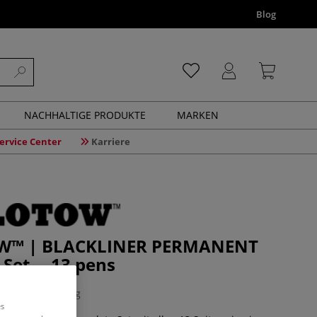
Blog
NACHHALTIGE PRODUKTE
MARKEN
ervice Center
Karriere
™ | BLACKLINER PERMANENT
 Set —13 pens
1 Bewertung
es