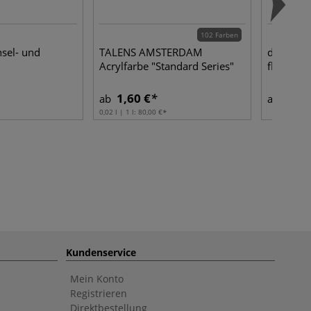
102 Farben
nsel- und
TALENS AMSTERDAM
da Vinci
Acrylfarbe "Standard Series"
flach Acr
1,60 €
1,85
ab
ab
0,02 l | 1 l:
80,00 €
Kundenservice
Mein Konto
Registrieren
Direktbestellung