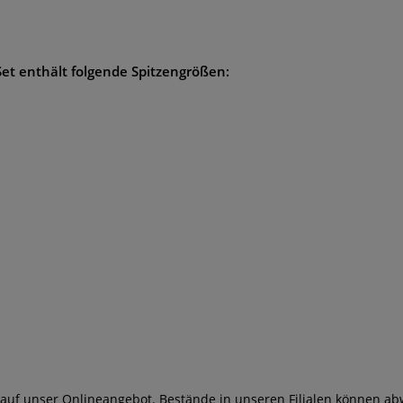
Set
enthält folgende Spitzengrößen:
 auf unser Onlineangebot. Bestände in unseren Filialen können ab