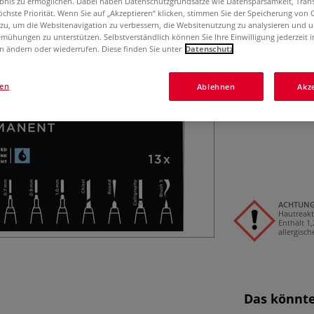
ebnis zu ermöglichen. Dabei haben Datenschutzgrundsätze wie Datensparsamkeit, Tra
Ab sofort gibt es
öchste Priorität. Wenn Sie auf „Akzeptieren“ klicken, stimmen Sie der Speicherung von 
Box. Inhalt: Je 1
 zu, um die Websitenavigation zu verbessern, die Websitenutzung zu analysieren und 
mm, 0,9 mm, 1 mm
mühungen zu unterstützen. Selbstverständlich können Sie Ihre Einwilligung jederzeit 
n ändern oder wiederrufen. Diese finden Sie unter
Datenschutz
gen
Ablehnen
Akz
ACHTUN
Hautreakt
Enthält 1
allergisc
Das könnte