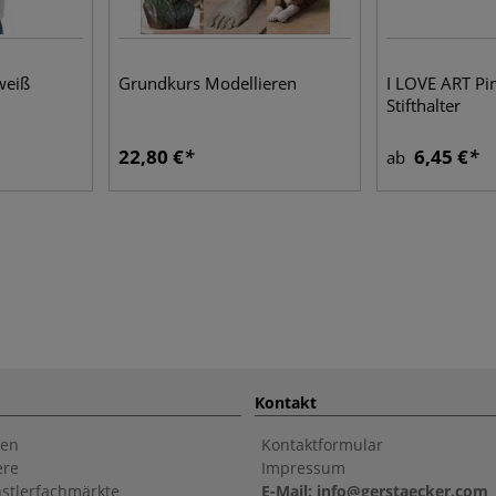
weiß
Grundkurs Modellieren
I LOVE ART Pi
Stifthalter
22,80 €
6,45 €
ab
Kontakt
en
Kontaktformular
ere
Impressum
stlerfachmärkte
E-Mail: info@gerstaecker.com