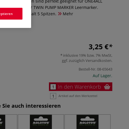
stauschspitzen sind perfekt geeignet für ONE4ALL
arker und EMPTY TWIN PUMP MARKER Leermarker.
 mm, Packungsinhalt 5 Spitzen.
Mehr
eptieren
3,25 €
inklusive 19% bzw. 7% MwSt,
ggf. zuzüglich
Versandkosten
.
Bestell-Nr.
08-65643
Auf Lager.
In den Warenkorb
Artikel auf den Merkzettel
 Sie auch interessieren