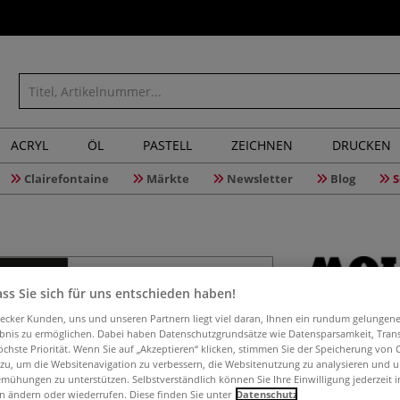
ACRYL
ÖL
PASTELL
ZEICHNEN
DRUCKEN
Clairefontaine
Märkte
Newsletter
Blog
S
ss Sie sich für uns entschieden haben!
MOLOTOW
aecker Kunden, uns und unseren Partnern liegt viel daran, Ihnen ein rundum gelungen
Acrylic T
ebnis zu ermöglichen. Dabei haben Datenschutzgrundsätze wie Datensparsamkeit, Tra
öchste Priorität. Wenn Sie auf „Akzeptieren“ klicken, stimmen Sie der Speicherung von 
 zu, um die Websitenavigation zu verbessern, die Websitenutzung zu analysieren und 
mühungen zu unterstützen. Selbstverständlich können Sie Ihre Einwilligung jederzeit 
n ändern oder wiederrufen. Diese finden Sie unter
Datenschutz