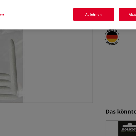
Die MOLOTOW™ Au
ACRYLIC TWIN M
Strichbreite 1,5
gen
Ablehnen
Akz
Das könnte