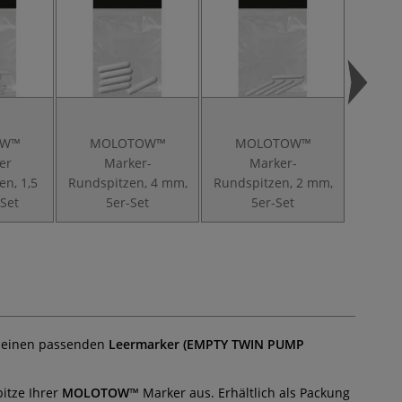
OW™
MOLOTOW™
MOLOTOW™
MOLOT
er
Marker-
Marker-
Spitzen
en, 1,5
Rundspitzen, 4 mm,
Rundspitzen, 2 mm,
Set
5er-Set
5er-Set
einen passenden
Leermarker (EMPTY TWIN PUMP
itze Ihrer
MOLOTOW
™ Marker aus. Erhältlich als Packung