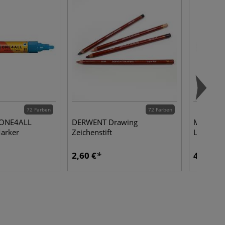
72 Farben
72 Farben
ONE4ALL
DERWENT Drawing
MOLOTO
Marker
Zeichenstift
Leermar
2,60 €
4,80 €