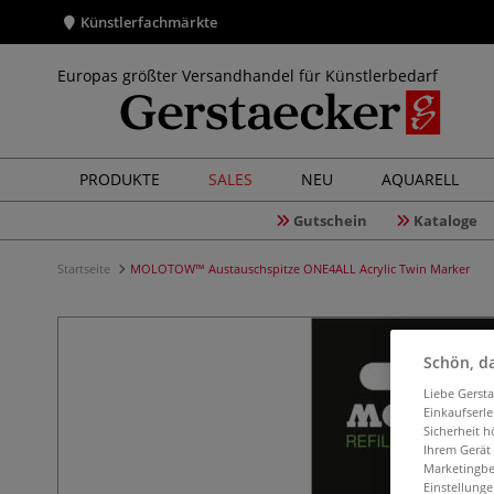
Künstlerfachmärkte
Europas größter Versandhandel für Künstlerbedarf
PRODUKTE
SALES
NEU
AQUARELL
Gutschein
Kataloge
Startseite
MOLOTOW™ Austauschspitze ONE4ALL Acrylic Twin Marker
Schön, da
Liebe Gerst
Einkaufserl
Sicherheit h
Ihrem Gerät
Marketingbe
Einstellunge