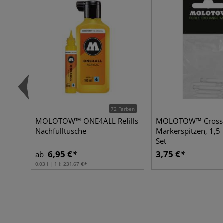
72 Farben
MOLOTOW™ ONE4ALL Refills
MOLOTOW™ Cross
Nachfülltusche
Markerspitzen, 1,5
Set
6,95 €
3,75 €
ab
0,03 l | 1 l:
231,67 €