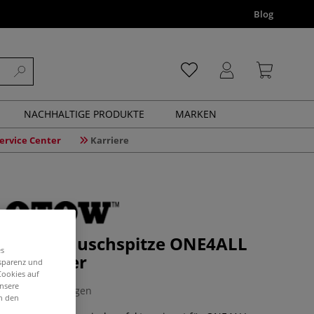
Blog
NACHHALTIGE PRODUKTE
MARKEN
ervice Center
Karriere
™ Austauschspitze ONE4ALL
es
win Marker
nsparenz und
Cookies auf
unsere
0 Bewertungen
in den