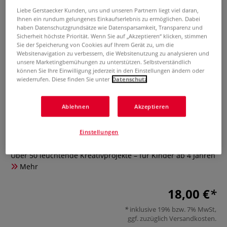
Liebe Gerstaecker Kunden, uns und unseren Partnern liegt viel daran,
Ihnen ein rundum gelungenes Einkaufserlebnis zu ermöglichen. Dabei
haben Datenschutzgrundsätze wie Datensparsamkeit, Transparenz und
Sicherheit höchste Priorität. Wenn Sie auf „Akzeptieren“ klicken, stimmen
Sie der Speicherung von Cookies auf Ihrem Gerät zu, um die
Websitenavigation zu verbessern, die Websitenutzung zu analysieren und
unsere Marketingbemühungen zu unterstützen. Selbstverständlich
können Sie Ihre Einwilligung jederzeit in den Einstellungen ändern oder
wiederrufen. Diese finden Sie unter
Datenschutz
Mein NEON-Bastelbuch – von
Bastel- und DIY-Bloggerin
Ablehnen
Akzeptieren
Mavalina
Einstellungen
0 Bewertungen
Über 50 leuchtende Kreativprojekte – für Kinder ab 4 Jahren
Mehr
18,00 €
inklusive 19% bzw. 7% MwSt,
ggf. zuzüglich
Versandkosten
.