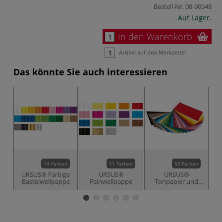
Bestell-Nr.
08-90548
Auf Lager.
In den Warenkorb
Artikel auf den Merkzettel
Das könnte Sie auch interessieren
14 Farben
11 Farben
53 Farben
URSUS® Farbige
URSUS®
URSUS®
Bastelwellpappe
Feinwellpappe
Tonpapier und
Fotokarton