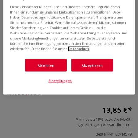
Liebe Gerstaecker Kunden, uns und unseren Partnern liegt viel daran,
Ihnen ein rundum gelungenes Einkaufserlebnis zu ermöglichen. Dabei
haben Datenschutzgrundsätze wie Datensparsamkeit, Transparenz und
Sicherheit höchste Priorität. Wenn Sie auf „Akzeptieren“ klicken, stimmen
Sie der Speicherung von Cookies auf Ihrem Gerät zu, um die
Websitenavigation zu verbessern, die Websitenutzung zu analysieren und
unsere Marketingbemühungen zu unterstützen. Selbstverständlich
können Sie Ihre Einwilligung jederzeit in den Einstellungen ändern oder
wiederrufen. Diese finden Sie unter
Datenschutz
I LOVE ART Spalterpinsel-Set, 75 -
100 mm
Ablehnen
Akzeptieren
7 Bewertungen
Einstellungen
2 Spalterpinsel von I LOVE ART in den Größen 75 mm und
100 mm.
Mehr
13,85 €
inklusive 19% bzw. 7% MwSt,
ggf. zuzüglich
Versandkosten
.
Bestell-Nr.
08-44579