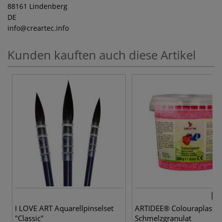
88161 Lindenberg
DE
info
@creartec.info
Kunden kauften auch diese Artikel
14 
I LOVE ART Aquarellpinselset
ARTIDEE® Colouraplast
"Classic"
Schmelzgranulat