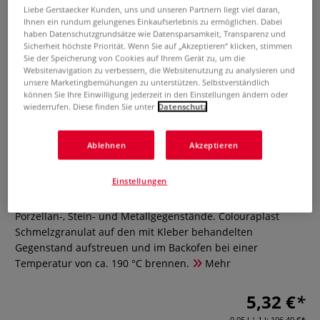
Liebe Gerstaecker Kunden, uns und unseren Partnern liegt viel daran,
Ihnen ein rundum gelungenes Einkaufserlebnis zu ermöglichen. Dabei
haben Datenschutzgrundsätze wie Datensparsamkeit, Transparenz und
Sicherheit höchste Priorität. Wenn Sie auf „Akzeptieren“ klicken, stimmen
Sie der Speicherung von Cookies auf Ihrem Gerät zu, um die
Websitenavigation zu verbessern, die Websitenutzung zu analysieren und
unsere Marketingbemühungen zu unterstützen. Selbstverständlich
können Sie Ihre Einwilligung jederzeit in den Einstellungen ändern oder
wiederrufen. Diese finden Sie unter
Datenschutz
ARTIDEE® Colouraplast
Haftkleber Haftlack
Ablehnen
Akzeptieren
0 Bewertungen
Einstellungen
Transparenter, mittelviskoser Klebstoff für Glas-, Keramik-,
Porzellan-, Stein- und Metallgegenstände. Colouraplast
Schmelzgranulat auf den mit Kleber behandelten
Gegenstand aufstreuen und im Backofen bei einer
Temperatur von ca. 190 °C brennen.
Mehr
5,32 €
0,05 l | 1 l:
106,40 €