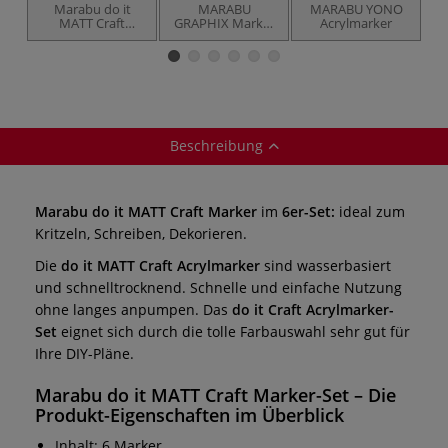
Marabu do it
MARABU
MARABU YONO
MATT Craft
GRAPHIX Marker
Acrylmarker
Marker, 2er-Set
Pad Zeichenblock,
A4
Beschreibung
Marabu do it MATT Craft Marker
im
6er-Set:
ideal zum
Kritzeln, Schreiben, Dekorieren.
Die
do it MATT Craft Acrylmarker
sind wasserbasiert
und schnelltrocknend. Schnelle und einfache Nutzung
ohne langes anpumpen. Das
do it Craft Acrylmarker-
Set
eignet sich durch die tolle Farbauswahl sehr gut für
Ihre DIY-Pläne.
Marabu do it MATT Craft Marker-Set – Die
Produkt-Eigenschaften im Überblick
Inhalt: 6 Marker