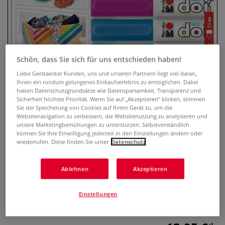
Schön, dass Sie sich für uns entschieden haben!
Liebe Gerstaecker Kunden, uns und unseren Partnern liegt viel daran,
Ihnen ein rundum gelungenes Einkaufserlebnis zu ermöglichen. Dabei
haben Datenschutzgrundsätze wie Datensparsamkeit, Transparenz und
Sicherheit höchste Priorität. Wenn Sie auf „Akzeptieren“ klicken, stimmen
Sie der Speicherung von Cookies auf Ihrem Gerät zu, um die
Marabu do it MATT Craft Marker,
Websitenavigation zu verbessern, die Websitenutzung zu analysieren und
6er-Set
unsere Marketingbemühungen zu unterstützen. Selbstverständlich
können Sie Ihre Einwilligung jederzeit in den Einstellungen ändern oder
wiederrufen. Diese finden Sie unter
Datenschutz
0 Bewertungen
Marabu do it MATT Craft Acrylmarker-Set - bestehend aus 6
Ablehnen
Akzeptieren
Farbtönen mit 2-3 mm Rundspitze. Wasserbasiert und
schnelltrocknend. Ideal geeignet für eine Vielzahl von
Einstellungen
Untergründen.
Mehr