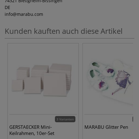
74321 Bietigheim-Bissingen
DE
info
@marabu.com
Kunden kauften auch diese Artikel
3 Varianten
12 
GERSTAECKER Mini-
MARABU Glitter Pen
Keilrahmen, 10er-Set