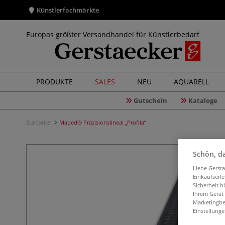
Künstlerfachmärkte
Europas größter Versandhandel für Künstlerbedarf
PRODUKTE
SALES
NEU
AQUARELL
Gutschein
Kataloge
Startseite
Maped® Präzisionslineal „Profila“
Schön, da
Liebe Gerst
Einkaufserl
Sicherheit h
Ihrem Gerät
Marketingbe
Einstellunge