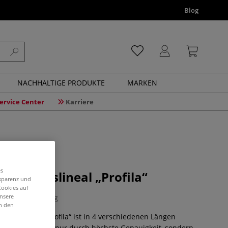
Blog
NACHHALTIGE PRODUKTE
MARKEN
ervice Center
Karriere
es
äzisionslineal „Profila“
nsparenz und
Cookies auf
unsere
1 Bewertung
in den
sionslineal „Profila“ ist in 4 verschiedenen Längen
ichnet sich nicht nur durch höchste Genauigkeit, sondern