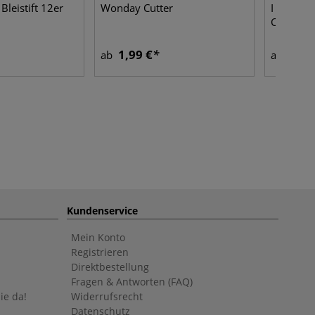
leistift 12er
Wonday Cutter
I LOVE A
Cutting 
1,99 €
4,15
ab
ab
Kundenservice
Mein Konto
Registrieren
Direktbestellung
Fragen & Antworten (FAQ)
ie da!
Widerrufsrecht
Datenschutz