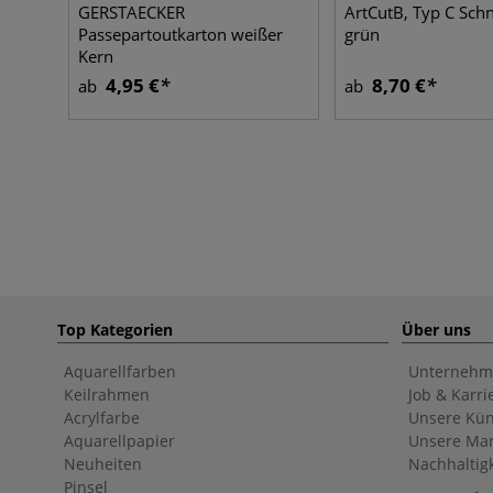
GERSTAECKER
ArtCutB, Typ C Sch
Passepartoutkarton weißer
grün
Kern
4,95 €
8,70 €
ab
ab
Top Kategorien
Über uns
Aquarellfarben
Unternehm
Keilrahmen
Job & Karri
Acrylfarbe
Unsere Kün
Aquarellpapier
Unsere Ma
Neuheiten
Nachhaltigk
Pinsel