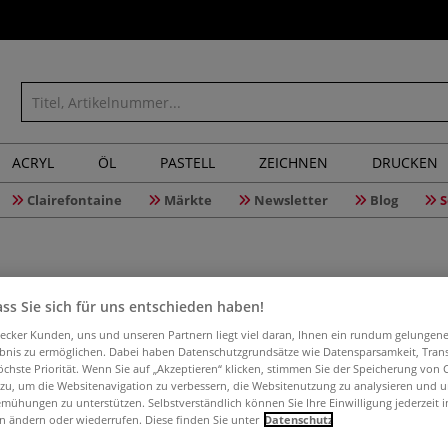
ACRYL
ÖL
PASTELL
ZEICHNEN
DRUCKEN
Clairefontaine
Märkte
Newsletter
Blog
S
ss Sie sich für uns entschieden haben!
aecker Kunden, uns und unseren Partnern liegt viel daran, Ihnen ein rundum gelungen
Maped® Pr
ebnis zu ermöglichen. Dabei haben Datenschutzgrundsätze wie Datensparsamkeit, Tra
öchste Priorität. Wenn Sie auf „Akzeptieren“ klicken, stimmen Sie der Speicherung von 
 zu, um die Websitenavigation zu verbessern, die Websitenutzung zu analysieren und 
mühungen zu unterstützen. Selbstverständlich können Sie Ihre Einwilligung jederzeit 
n ändern oder wiederrufen. Diese finden Sie unter
Datenschutz
Das MAPED® Präzi
lieferbar und ze