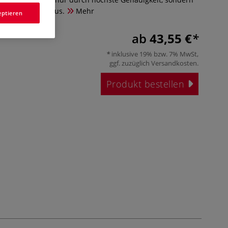
e Ablesbarkeit aus.
Mehr
eptieren
ab
43,55 €
inklusive 19% bzw. 7% MwSt,
ggf. zuzüglich
Versandkosten
.
Produkt bestellen