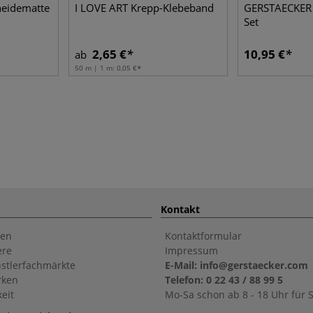
neidematte
I LOVE ART Krepp-Klebeband
GERSTAECKER B
Set
2,65 €
10,95 €
ab
50 m | 1 m:
0,05 €
Kontakt
en
Kontaktformular
ere
Impressum
stlerfachmärkte
E-Mail: info@gerstaecker.com
rken
Telefon: 0 22 43 / 88 99 5
eit
Mo-Sa schon ab 8 - 18 Uhr für S