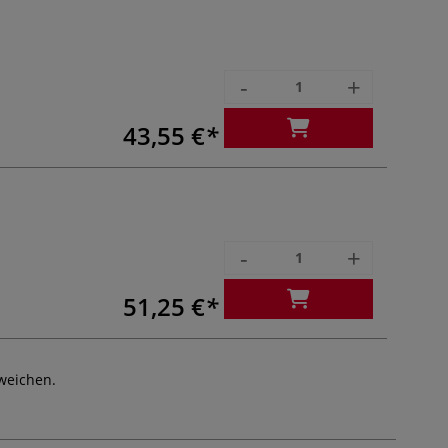
-
+
43,55 €
-
+
51,25 €
weichen.