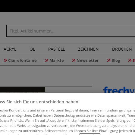
ACRYL
ÖL
PASTELL
ZEICHNEN
DRUCKEN
Clairefontaine
Märkte
Newsletter
Blog
S
ss Sie sich für uns entschieden haben!
Manga Ar
aecker Kunden, uns und unseren Partnern liegt viel daran, Ihnen ein rundum gelungen
ebnis zu ermöglichen. Dabei haben Datenschutzgrundsätze wie Datensparsamkeit, Tra
öchste Priorität. Wenn Sie auf „Akzeptieren“ klicken, stimmen Sie der Speicherung von 
 zu, um die Websitenavigation zu verbessern, die Websitenutzung zu analysieren und 
Werde zum Profi-
mühungen zu unterstützen. Selbstverständlich können Sie Ihre Einwilligung jederzeit 
zeichnerisches 