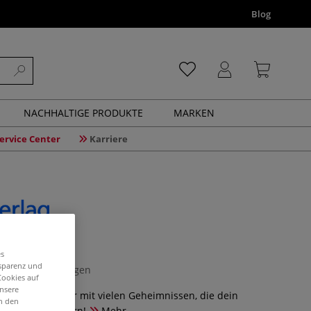
Blog
NACHHALTIGE PRODUKTE
MARKEN
ervice Center
Karriere
t Secrets
es
nsparenz und
0 Bewertungen
Cookies auf
unsere
Manga-Zeichner mit vielen Geheimnissen, die dein
in den
Können verbessern!
Mehr