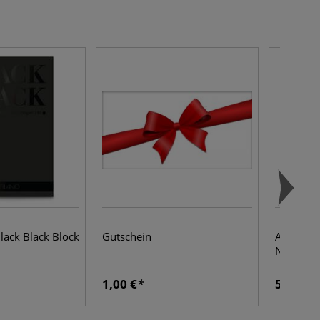
ack Black Block
Gutschein
ALIX Mini
Niedrigt
1,00 €
5,76 €