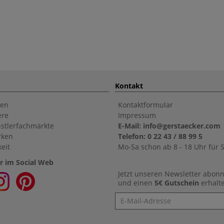
Kontakt
en
Kontaktformular
ere
Impressum
stlerfachmärkte
E-Mail: info@gerstaecker.com
rken
Telefon: 0 22 43 / 88 99 5
eit
Mo-Sa schon ab 8 - 18 Uhr für S
r im Social Web
Jetzt unseren Newsletter abon
und einen
5€ Gutschein
erhalt
Newsletter