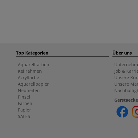
Top Kategorien
Über uns
Aquarellfarben
Unternehm
Keilrahmen
Job & Karri
Acrylfarbe
Unsere Kün
Aquarellpapier
Unsere Ma
Neuheiten
Nachhaltigk
Pinsel
Gerstaecke
Farben
Papier
SALES