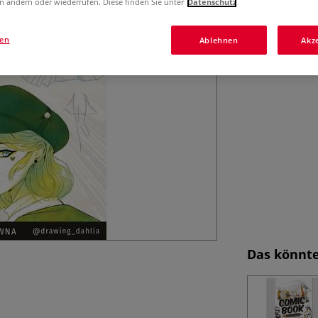
n ändern oder wiederrufen. Diese finden Sie unter
Datenschutz
gen
Ablehnen
Akz
Das könnte