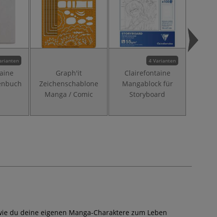
arianten
4 Varianten
taine
Graph'it
Clairefontaine
FABER-
enbuch
Zeichenschablone
Mangablock für
Ar
Manga / Comic
Storyboard
Tusche
St
n, wie du deine eigenen Manga-Charaktere zum Leben