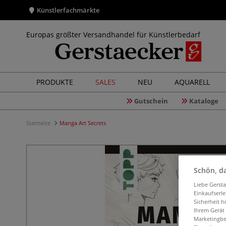
Künstlerfachmärkte
Europas größter Versandhandel für Künstlerbedarf
PRODUKTE
SALES
NEU
AQUARELL
Gutschein
Kataloge
Startseite
Manga Art Secrets
Schön, da
Liebe Gerst
Einkaufserl
Sicherheit h
Ihrem Gerät
Marketingbe