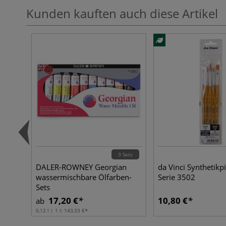
Kunden kauften auch diese Artikel
3 Sets
DALER-ROWNEY Georgian
da Vinci Synthetikpi
wassermischbare Ölfarben-
Serie 3502
Sets
17,20 €
10,80 €
ab
0,12 l | 1 l:
143,33 €