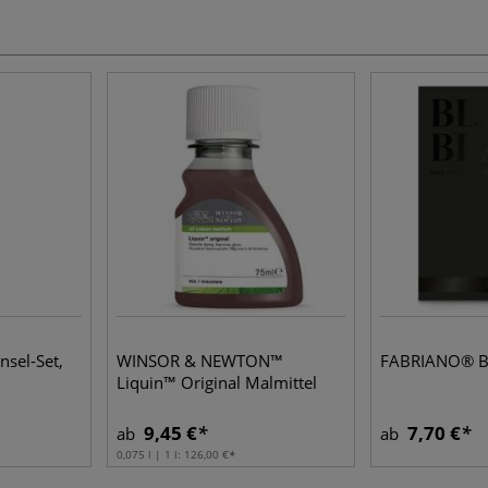
nsel-Set,
WINSOR & NEWTON™
FABRIANO® Bl
Liquin™ Original Malmittel
9,45 €
7,70 €
ab
ab
0,075 l | 1 l:
126,00 €