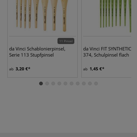
11 Pinsel
9 
da Vinci Schablonierpinsel,
da Vinci FIT SYNTHETICS, 
Serie 113 Stupfpinsel
374, Schulpinsel flach
3,20 €
1,45 €
ab
ab