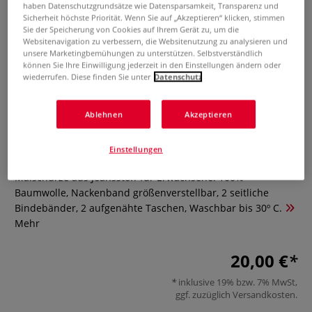
haben Datenschutzgrundsätze wie Datensparsamkeit, Transparenz und
Sicherheit höchste Priorität. Wenn Sie auf „Akzeptieren“ klicken, stimmen
Sie der Speicherung von Cookies auf Ihrem Gerät zu, um die
Websitenavigation zu verbessern, die Websitenutzung zu analysieren und
unsere Marketingbemühungen zu unterstützen. Selbstverständlich
können Sie Ihre Einwilligung jederzeit in den Einstellungen ändern oder
wiederrufen. Diese finden Sie unter
Datenschutz
Ablehnen
Akzeptieren
Malschürze aus Jeansstoff
Einstellungen
3 Bewertungen
Malschürze aus Jeansstoff für Erwachsene. 100%
Baumwolle, Nackenband größenverstellbar, 2 seitliche
Bindebänder, 2 aufgenähte Taschen, Waschbar bis 30º C.
Mehr
20,00 €
inklusive 19% bzw. 7% MwSt,
ggf. zuzüglich
Versandkosten
.