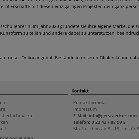
tern! Erschaffe mit diesen einzigartigen Projekten dein ganz pers
fsschullehrerin. Im Jahr 2020 gründete sie ihre eigene Marke, die
diese Kunstform zu teilen und andere dabei zu unterstützen, beeindr
 auf unser Onlineangebot. Bestände in unseren Filialen können ab
Kontakt
en
Kontaktformular
ere
Impressum
stlerfachmärkte
E-Mail: info@gerstaecker.com
rken
Telefon: 0 22 43 / 88 99 5
eit
Mo-Sa schon ab 8 - 18 Uhr für S
r im Social Web