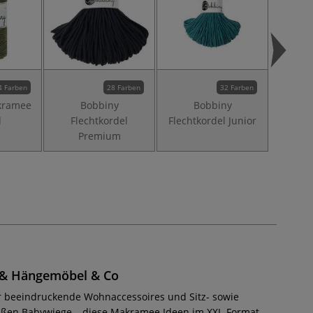
4 Farben
28 Farben
32 Farben
kramee
Bobbiny
Bobbiny
B
l
Flechtkordel
Flechtkordel Junior
Flecht
Premium
- & Hängemöbel & Co
u dir beeindruckende Wohnaccessoires und Sitz- sowie
süßen Babywiege – diese Makramee Ideen im XXL-Format