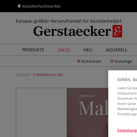
Künstlerfachmärkte
Europas größter Versandhandel für Künstlerbedarf
PRODUKTE
SALES
NEU
AQUARELL
Gutschein
Kataloge
Startseite
Makramee in XXL
Schön, da
Liebe Gerst
Einkaufserl
Sicherheit h
Ihrem Gerät
Marketingbe
Einstellunge
Einstellun