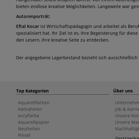
bieten endlose kreative Möglichkeiten. Langeweile war ges
Autorenporträt:
Eftal Kocar
ist Wirtschaftspädagogin und arbeitet als Beru
spezialisiert hat. Ihr Ziel ist es, ihre Begeisterung für 
den Lesern, ihre kreative Seite zu entdecken.
Der angegebene Lagerbestand bezieht sich ausschließlich
Top Kategorien
Über uns
Aquarellfarben
Unternehm
Keilrahmen
Job & Karri
Acrylfarbe
Unsere Kün
Aquarellpapier
Unsere Ma
Neuheiten
Nachhaltigk
Pinsel
Gerstaecke