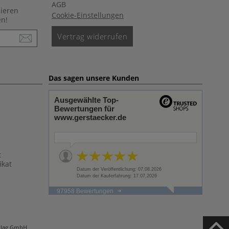
AGB
nieren
Cookie-Einstellungen
en!
Vertrag widerrufen
Das sagen unsere Kunden
Ausgewählte Top-
Bewertungen für
www.gerstaecker.de
t
ikat
Datum der Veröffentlichung: 07.08.2026
Datum der Kauferfahrung: 17.07.2026
97958 Bewertungen
rlag GmbH