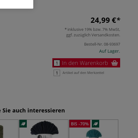
24,99 €
inklusive 19% bzw. 7% MwSt,
ggf. zuzüglich
Versandkosten
.
Bestell-Nr.
08-93697
Auf Lager.
In den Warenkorb
Artikel auf den Merkzettel
 Sie auch interessieren
BIS -70%
-70%