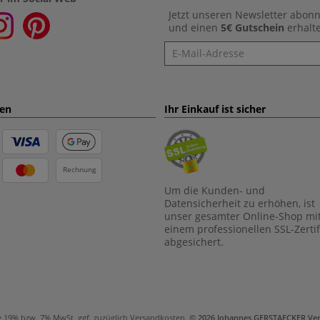
Jetzt unseren Newsletter abon
und einen
5€ Gutschein
erhalt
Newsletter
ten
Ihr Einkauf ist sicher
Rechnung
Um die Kunden- und
Datensicherheit zu erhöhen, ist
unser gesamter Online-Shop mi
einem professionellen SSL-Zertif
abgesichert.
e 19% bzw. 7% MwSt, ggf. zuzüglich
Versandkosten
.
© 2026 Johannes GERSTAECKER Ve