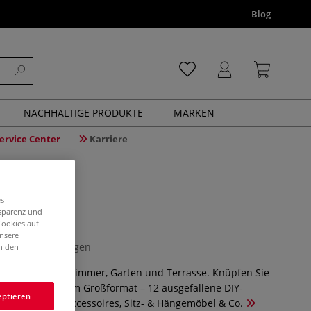
Blog
NACHHALTIGE PRODUKTE
MARKEN
ervice Center
Karriere
es
nsparenz und
 in XXL
Cookies auf
unsere
0 Bewertungen
in den
möbel für Wohnzimmer, Garten und Terrasse. Knüpfen Sie
se. Makramee im Großformat – 12 ausgefallene DIY-
eptieren
 Zuhause: Wohnaccessoires, Sitz- & Hängemöbel & Co.