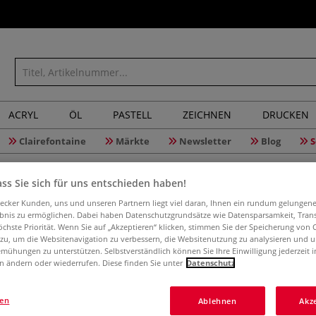
ACRYL
ÖL
PASTELL
ZEICHNEN
DRUCKEN
Clairefontaine
Märkte
Newsletter
Blog
S
ss Sie sich für uns entschieden haben!
aecker Kunden, uns und unseren Partnern liegt viel daran, Ihnen ein rundum gelungen
ebnis zu ermöglichen. Dabei haben Datenschutzgrundsätze wie Datensparsamkeit, Tra
Makramee
öchste Priorität. Wenn Sie auf „Akzeptieren“ klicken, stimmen Sie der Speicherung von 
 zu, um die Websitenavigation zu verbessern, die Websitenutzung zu analysieren und 
mühungen zu unterstützen. Selbstverständlich können Sie Ihre Einwilligung jederzeit 
n ändern oder wiederrufen. Diese finden Sie unter
Datenschutz
Sitz- und Hänge
Ihre Wohlfühl-Oa
gen
Ablehnen
Akz
Projekte für Ihr