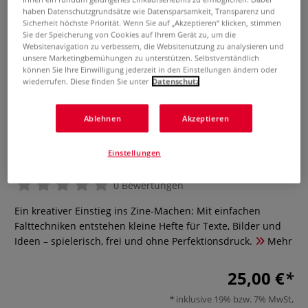
haben Datenschutzgrundsätze wie Datensparsamkeit, Transparenz und
Sicherheit höchste Priorität. Wenn Sie auf „Akzeptieren“ klicken, stimmen
Sie der Speicherung von Cookies auf Ihrem Gerät zu, um die
Websitenavigation zu verbessern, die Websitenutzung zu analysieren und
unsere Marketingbemühungen zu unterstützen. Selbstverständlich
können Sie Ihre Einwilligung jederzeit in den Einstellungen ändern oder
wiederrufen. Diese finden Sie unter
Datenschutz
Ablehnen
Akzeptieren
Mach dein Zine!
Einstellungen
0 Bewertungen
Ein kreativer Einstieg ins Zine-Machen: Mit einfachen
Falttechniken entstehen kleine Hefte für Texte, Bilder und
Ideen – spielerisch, frei und ohne Perfektionsdruck.
Mehr
25,00 €
inklusive 19% bzw. 7% MwSt,