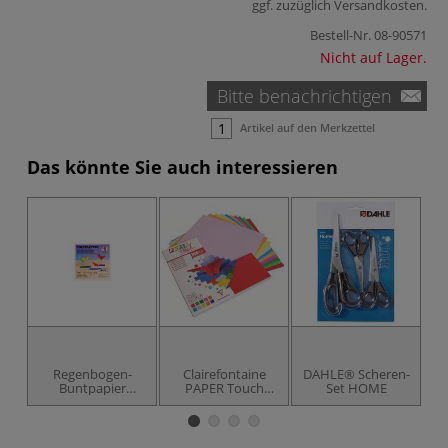
ggf. zuzüglich
Versandkosten
.
Bestell-Nr.
08-90571
Nicht auf Lager.
Bitte benachrichtigen
Artikel auf den Merkzettel
Das könnte Sie auch interessieren
Regenbogen-
Clairefontaine
DAHLE® Scheren-
PR
Buntpapier
PAPER Touch
Set HOME
Faltblätter
Origamipapier
Bastelmappe