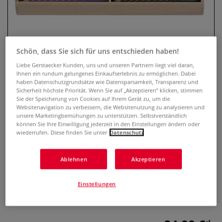
Schön, dass Sie sich für uns entschieden haben!
Liebe Gerstaecker Kunden, uns und unseren Partnern liegt viel daran,
Ihnen ein rundum gelungenes Einkaufserlebnis zu ermöglichen. Dabei
haben Datenschutzgrundsätze wie Datensparsamkeit, Transparenz und
Sicherheit höchste Priorität. Wenn Sie auf „Akzeptieren“ klicken, stimmen
Sie der Speicherung von Cookies auf Ihrem Gerät zu, um die
Websitenavigation zu verbessern, die Websitenutzung zu analysieren und
LYRA GROOVE® Slim Buntstifte -
unsere Marketingbemühungen zu unterstützen. Selbstverständlich
144er Set
können Sie Ihre Einwilligung jederzeit in den Einstellungen ändern oder
wiederrufen. Diese finden Sie unter
Datenschutz
0 Bewertungen
Ablehnen
Akzeptieren
Die LYRA GROOVE® Slim Buntstifte überzeugen mit
ergonomischen Griffmulden, leuchtenden Farben und
Einstellungen
bruchsicheren Minen. Das 144er Set in Holzbox enthält 12
Farben je 12-mal.
Mehr