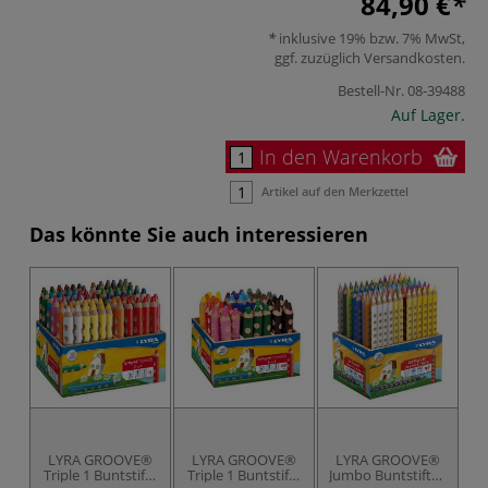
84,90 €
inklusive 19% bzw. 7% MwSt,
ggf. zuzüglich
Versandkosten
.
Bestell-Nr.
08-39488
Auf Lager.
In den Warenkorb
Artikel auf den Merkzettel
Das könnte Sie auch interessieren
LYRA GROOVE®
LYRA GROOVE®
LYRA GROOVE®
L
Triple 1 Buntstifte
Triple 1 Buntstifte
Jumbo Buntstifte -
T