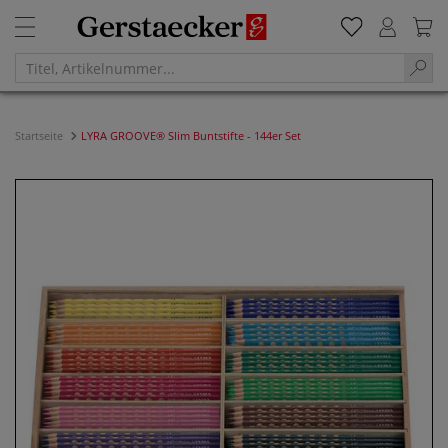
Startseite
LYRA GROOVE® Slim Buntstifte - 144er Set