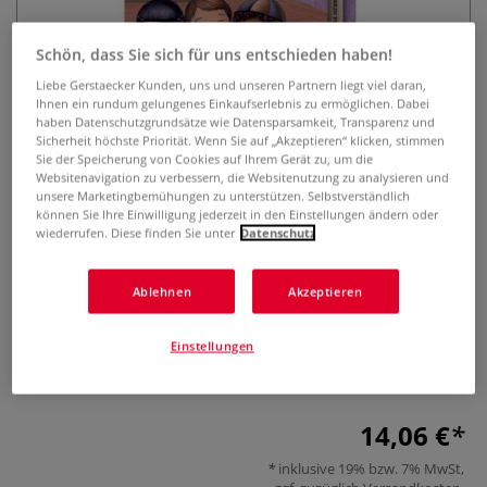
Schön, dass Sie sich für uns entschieden haben!
Liebe Gerstaecker Kunden, uns und unseren Partnern liegt viel daran,
Ihnen ein rundum gelungenes Einkaufserlebnis zu ermöglichen. Dabei
haben Datenschutzgrundsätze wie Datensparsamkeit, Transparenz und
Sicherheit höchste Priorität. Wenn Sie auf „Akzeptieren“ klicken, stimmen
Sie der Speicherung von Cookies auf Ihrem Gerät zu, um die
Websitenavigation zu verbessern, die Websitenutzung zu analysieren und
LYRA FARB-RIESEN Skin Tones,
unsere Marketingbemühungen zu unterstützen. Selbstverständlich
Farbstifte-Set
können Sie Ihre Einwilligung jederzeit in den Einstellungen ändern oder
wiederrufen. Diese finden Sie unter
Datenschutz
0 Bewertungen
Ablehnen
Akzeptieren
Das LYRA FARB-RIESEN Skin Tones-Set enthält 12 Dickkern-
Farbstifte in verschiedenen Hautton-Farbtönen. Erhältlich in
Einstellungen
zahlreichen Farbtönen. Bruchfeste Mine mit einem
Durchmesser von 6,3 mm.
Mehr
14,06 €
inklusive 19% bzw. 7% MwSt,