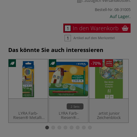
ggf. zuzüglich
Versandkosten
.
Bestell-Nr.
08-31005
Auf Lager.
In den Warenkorb
Artikel auf den Merkzettel
Das könnte Sie auch interessieren
-70%
2 Sets
LYRA Farb-
LYRA Farb-
artist junior
J
Riesen® Metallic
Riesen®
Zeichenblock
C
Dickkern-
Dickkern-
Farbstifte- Etui
Farbstifte