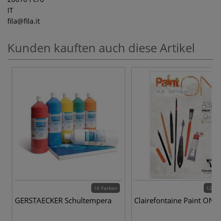
IT
fila
@fila.it
Kunden kauften auch diese Artikel
16 Farben
12 Va
GERSTAECKER Schultempera
Clairefontaine Paint ON