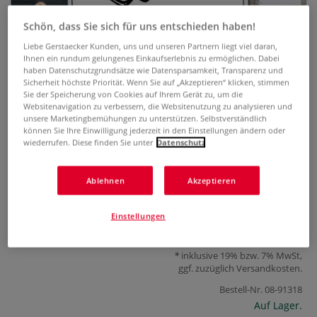
Schön, dass Sie sich für uns entschieden haben!
Liebe Gerstaecker Kunden, uns und unseren Partnern liegt viel daran,
Ihnen ein rundum gelungenes Einkaufserlebnis zu ermöglichen. Dabei
haben Datenschutzgrundsätze wie Datensparsamkeit, Transparenz und
Sicherheit höchste Priorität. Wenn Sie auf „Akzeptieren“ klicken, stimmen
Sie der Speicherung von Cookies auf Ihrem Gerät zu, um die
Websitenavigation zu verbessern, die Websitenutzung zu analysieren und
unsere Marketingbemühungen zu unterstützen. Selbstverständlich
Letter Love
können Sie Ihre Einwilligung jederzeit in den Einstellungen ändern oder
wiederrufen. Diese finden Sie unter
Datenschutz
0 Bewertungen
Coole Buchstaben, kreative Schriften und jede Menge
Ablehnen
Akzeptieren
Lettering-Ideen
Mehr
Einstellungen
22,90 €
inklusive 19% bzw. 7% MwSt,
ggf. zuzüglich
Versandkosten
.
Bestell-Nr.
08-91318
Auf Lager.