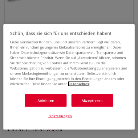
Schön, dass Sie sich für uns entschieden haben!
Liebe Gerstaecker Kunden, uns und unseren Partnern liegt viel daran,
Ihnen ein rundum gelungenes Einkaufserlebnis zu ermöglichen. Dabei
haben Datenschutzgrundsätze wie Datensparsamkeit, Transparenz und
Sicherheit höchste Priorität. Wenn Sie auf „Akzeptieren“ klicken, stimmen
Sie der Speicherung von Cookies auf Ihrem Gerät zu, um die
Léonard Spalter-Pinsel Serie
Websitenavigation zu verbessern, die Websitenutzung zu analysieren und
unsere Marketingbemühungen zu unterstützen. Selbstverständlich
389PL
können Sie Ihre Einwilligung jederzeit in den Einstellungen ändern oder
wiederrufen. Diese finden Sie unter
Datenschutz
0 Bewertungen
Ablehnen
Akzeptieren
Léonard Spalter-Pinsel Serie 389PL mit echtem Dachshaar,
einer rostfreien Silberzwinge und einem kurzen schwarz
lackiertem Griff. Gute Aufnahmefähigkeit. Robustes Haar.
Einstellungen
Ideal für die Öl- und Acrylmalerei geeignet. Erhältlich in
mehreren Größen.
Mehr