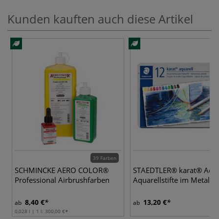
Kunden kauften auch diese Artikel
39 Farben
5
SCHMINCKE AERO COLOR®
STAEDTLER® karat® Aqua
Professional Airbrushfarben
Aquarellstifte im Metallet
8,40 €
13,20 €
ab
ab
0,028 l | 1 l:
300,00 €