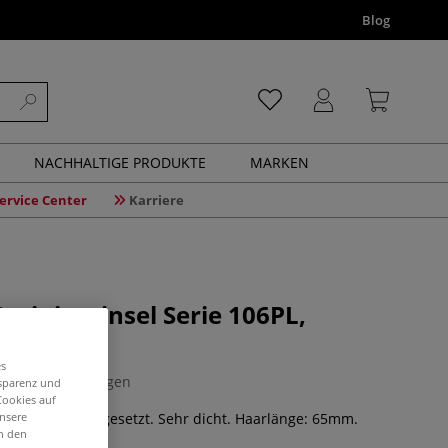
Blog
NACHHALTIGE PRODUKTE
MARKEN
ervice Center
Karriere
atinierpinsel Serie 106PL,
es
0 Bewertungen
nsparenz und
Cookies auf
unsere
s Borsten. Handgesetzt. Sehr dicht. Haarlänge: 65mm.
in den
iff.
Mehr