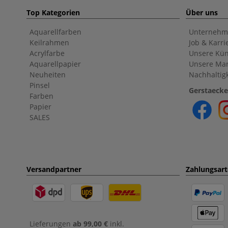
Top Kategorien
Über uns
Aquarellfarben
Unternehm
Keilrahmen
Job & Karri
Acrylfarbe
Unsere Kün
Aquarellpapier
Unsere Ma
Neuheiten
Nachhaltigk
Pinsel
Gerstaecke
Farben
Papier
SALES
Versandpartner
Zahlungsar
Lieferungen
ab 99,00 €
inkl.