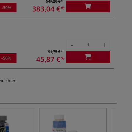
547,20 €
383,04 €
-30%
-
+
91,75 €
45,87 €
-50%
weichen.