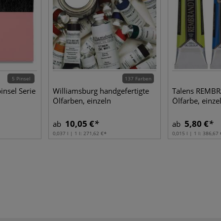
5 Pinsel
137 Farben
insel Serie
Williamsburg handgefertigte
Talens REMBR
Ölfarben, einzeln
Ölfarbe, einze
10,05 €
5,80 €
ab
ab
0,037 l | 1 l:
271,62 €
0,015 l | 1 l:
386,67 