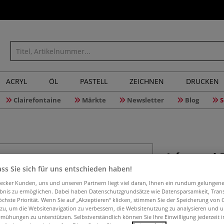
ACRYL
ÖL
PASTELL
ZEICHNEN
DRUCKEN
Clairefontaine
Märkte
Newsletter
Blog
S
Léonard P
Borste
ss Sie sich für uns entschieden haben!
aecker Kunden, uns und unseren Partnern liegt viel daran, Ihnen ein rundum gelungen
ebnis zu ermöglichen. Dabei haben Datenschutzgrundsätze wie Datensparsamkeit, Tra
öchste Priorität. Wenn Sie auf „Akzeptieren“ klicken, stimmen Sie der Speicherung von 
 zu, um die Websitenavigation zu verbessern, die Websitenutzung zu analysieren und 
Viereckpinsel au
mühungen zu unterstützen. Selbstverständlich können Sie Ihre Einwilligung jederzeit 
Naturlackierter Gr