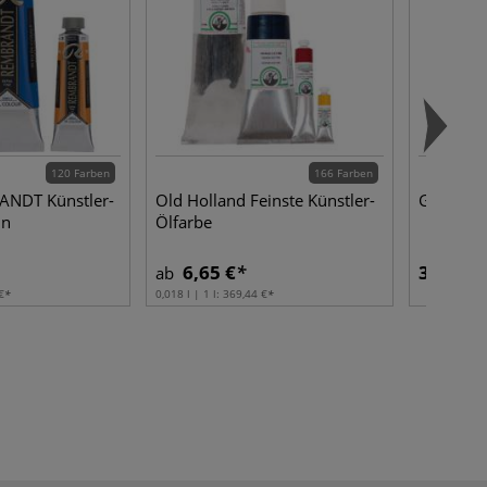
120 Farben
166 Farben
ANDT Künstler-
Old Holland Feinste Künstler-
GOLDEN 
ln
Ölfarbe
6,65 €
3,70 €
ab
€
0,018 l | 1 l:
369,44 €