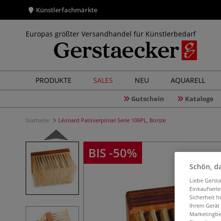
Künstlerfachmärkte
Europas größter Versandhandel für Künstlerbedarf
PRODUKTE
SALES
NEU
AQUARELL
Gutschein
Kataloge
Startseite
Léonard Patinierpinsel Serie 106PL, Borste
BIS -50%
Schön, da
Liebe Gerst
Einkaufserl
Sicherheit h
Ihrem Gerät
Marketingbe