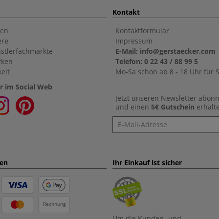
Kontakt
en
Kontaktformular
ere
Impressum
stlerfachmärkte
E-Mail: info@gerstaecker.com
rken
Telefon: 0 22 43 / 88 99 5
eit
Mo-Sa schon ab 8 - 18 Uhr für S
r im Social Web
Jetzt unseren Newsletter abon
und einen
5€ Gutschein
erhalt
Newsletter
ten
Ihr Einkauf ist sicher
Rechnung
Um die Kunden- und