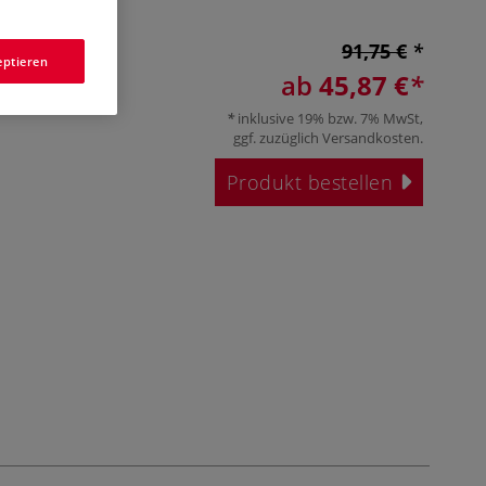
91,75 €
eptieren
ab
45,87 €
inklusive 19% bzw. 7% MwSt,
ggf. zuzüglich
Versandkosten
.
Produkt bestellen