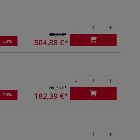
-
+
435,55 €
304,88 €
-30%
-
+
260,55 €
182,39 €
-30%
-
+