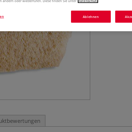
n ändern oder wiederrufen. Diese finden Sie unter
Datenschutz
gen
Ablehnen
Akz
uktbewertungen