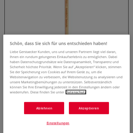
Schön, dass Sie sich für uns entschieden haben!
Liebe Gerstaecker Kunden, uns und unseren Partnern liegt viel daran,
Ihnen ein rundum gelungenes Einkaufserlebnis zu ermöglichen. Dabei
haben Datenschutzgrundsätze wie Datensparsamkeit, Transparenz und
Léonard Bambou Talaoutki Serie
Sicherheit höchste Priorität. Wenn Sie auf „Akzeptieren“ klicken, stimmen
Sie der Speicherung von Cookies auf Ihrem Gerät zu, um die
702 CC Flachpinsel
Websitenavigation zu verbessern, die Websitenutzung zu analysieren und
unsere Marketingbemühungen zu unterstützen. Selbstverständlich
können Sie Ihre Einwilligung jederzeit in den Einstellungen ändern oder
0 Bewertungen
wiederrufen. Diese finden Sie unter
Datenschutz
Léonard Talaoutki Serie 702 CC: Vegan, mit Bambusstiel &
kurzer Flachspitze. Für präzise Aquarellarbeiten mit viel
Ablehnen
Akzeptieren
Kontrolle.
Mehr
Einstellungen
ab
6,55 €