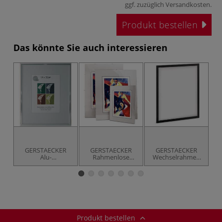
ggf. zuzüglich
Versandkosten
.
Produkt bestellen
Das könnte Sie auch interessieren
GERSTAECKER
GERSTAECKER
GERSTAECKER
Alu-
Rahmenlose
Wechselrahmen
Wechselrahmen
Bildhalter
Umbria
W
schmal
Produkt bestellen