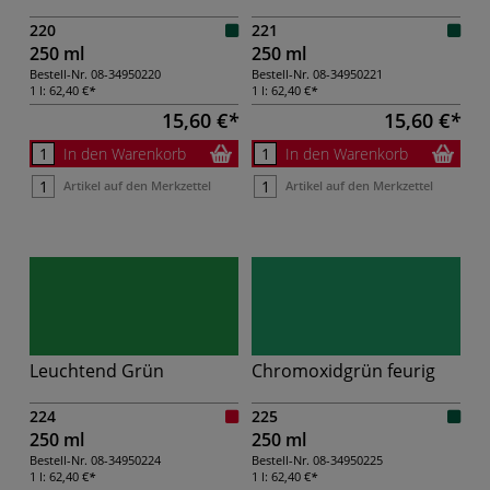
220
221
250 ml
250 ml
Bestell-Nr.
08-34950220
Bestell-Nr.
08-34950221
1 l:
62,40 €
1 l:
62,40 €
15,60 €
15,60 €
In den Warenkorb
In den Warenkorb
Artikel auf den Merkzettel
Artikel auf den Merkzettel
Leuchtend Grün
Chromoxidgrün feurig
224
225
250 ml
250 ml
Bestell-Nr.
08-34950224
Bestell-Nr.
08-34950225
1 l:
62,40 €
1 l:
62,40 €