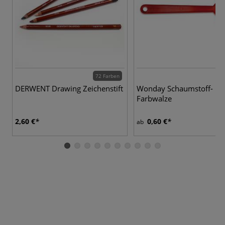
72 Farben
2 
DERWENT Drawing Zeichenstift
Wonday Schaumstoff-
Farbwalze
2,60 €
0,60 €
ab