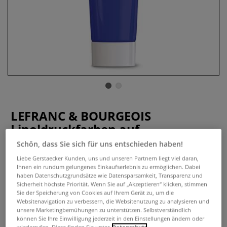
LEFRANC & BOURGEOIS
Linoldruckfarben auf
Wasserbasis
Schön, dass Sie sich für uns entschieden haben!
Liebe Gerstaecker Kunden, uns und unseren Partnern liegt viel daran,
1 Bewertung
Ihnen ein rundum gelungenes Einkaufserlebnis zu ermöglichen. Dabei
haben Datenschutzgrundsätze wie Datensparsamkeit, Transparenz und
Diese Hochdruckfarbe eignet sich für den Linoldruck und
Sicherheit höchste Priorität. Wenn Sie auf „Akzeptieren“ klicken, stimmen
Druck von Holzschnitten sowie für Materialdrucke. Die
Sie der Speicherung von Cookies auf Ihrem Gerät zu, um die
Websitenavigation zu verbessern, die Websitenutzung zu analysieren und
Farben sind bestens geeignet für Schule und Therapie.
unsere Marketingbemühungen zu unterstützen. Selbstverständlich
Mehr
können Sie Ihre Einwilligung jederzeit in den Einstellungen ändern oder