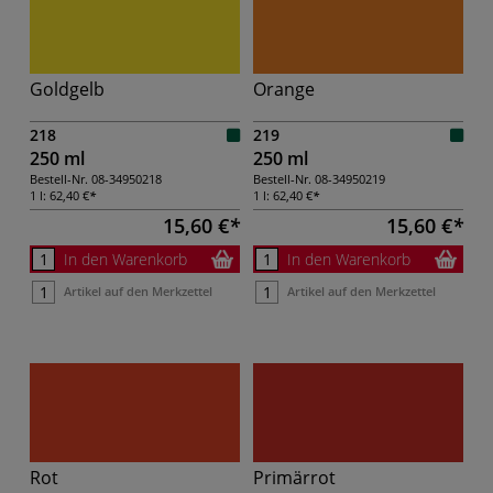
Goldgelb
Orange
218
219
250 ml
250 ml
Bestell-Nr.
08-34950218
Bestell-Nr.
08-34950219
1 l:
62,40 €
1 l:
62,40 €
15,60 €
15,60 €
In den Warenkorb
In den Warenkorb
Artikel auf den Merkzettel
Artikel auf den Merkzettel
Rot
Primärrot