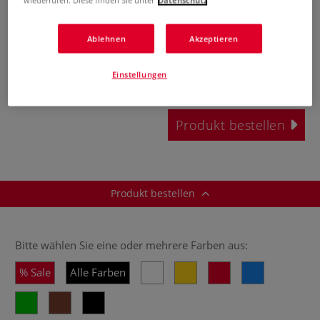
wiederrufen. Diese finden Sie unter
Datenschutz
15,60 €
ab
4,68 €
Ablehnen
Akzeptieren
0,25 l | 1 l:
18,72 €
Einstellungen
inklusive 19% bzw. 7% MwSt,
ggf. zuzüglich
Versandkosten
.
Produkt bestellen
Produkt bestellen
Bitte wählen Sie eine oder mehrere Farben aus:
Sale
Alle Farben