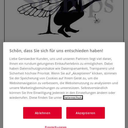
Schön, dass Sie sich für uns entschieden haben!
Liebe Gerstaecker Kunden, uns und unseren Partnern liegt viel daran,
Lavinia Stempel, Fairytale
Ihnen ein rundum gelungenes Einkaufserlebnis zu ermöglichen. Dabei
haben Datenschutzgrundsätze wie Datensparsamkeit, Transparenz und
Sicherheit höchste Priorität. Wenn Sie auf „Akzeptieren“ klicken, stimmen
0 Bewertungen
Sie der Speicherung von Cookies auf Ihrem Gerät zu, um die
Websitenavigation zu verbessern, die Websitenutzung zu analysieren und
Der transparente Lavinia Stempel, Fairytale ist optimal
unsere Marketingbemühungen zu unterstützen. Selbstverständlich
können Sie Ihre Einwilligung jederzeit in den Einstellungen ändern oder
geeignet, um mit Hilfe eines Acryl-Stempelblocks
wiederrufen. Diese finden Sie unter
Datenschutz
zauberhafte Karten, Einladungen, Scrapbooks u.v.m. zu
gestalten. Selbsthaftend und wiederverwendbar. 8,5 cm x 7
cm.
Mehr
Ablehnen
Akzeptieren
Einstellungen