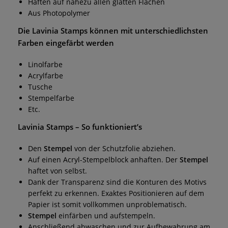
Haften auf nahezu allen glatten Flächen
Aus Photopolymer
Die
Lavinia Stamps
können mit unterschiedlichsten
Farben eingefärbt werden
Linolfarbe
Acrylfarbe
Tusche
Stempelfarbe
Etc.
Lavinia Stamps
– So funktioniert’s
Den
Stempel
von der Schutzfolie abziehen.
Auf einen Acryl-Stempelblock anhaften. Der
Stempel
haftet von selbst.
Dank der Transparenz sind die Konturen des Motivs
perfekt zu erkennen. Exaktes Positionieren auf dem
Papier ist somit vollkommen unproblematisch.
Stempel
einfärben und aufstempeln.
Anschließend abwaschen und zur Aufbewahrung am