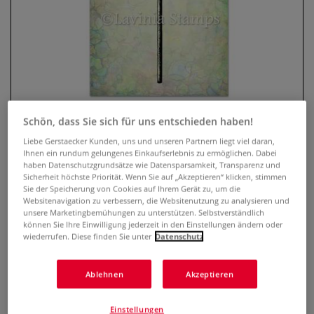
Schön, dass Sie sich für uns entschieden haben!
Liebe Gerstaecker Kunden, uns und unseren Partnern liegt viel daran,
Ihnen ein rundum gelungenes Einkaufserlebnis zu ermöglichen. Dabei
Lavinia Stempel, Fairy Towns
haben Datenschutzgrundsätze wie Datensparsamkeit, Transparenz und
Sicherheit höchste Priorität. Wenn Sie auf „Akzeptieren“ klicken, stimmen
0 Bewertungen
Sie der Speicherung von Cookies auf Ihrem Gerät zu, um die
Websitenavigation zu verbessern, die Websitenutzung zu analysieren und
unsere Marketingbemühungen zu unterstützen. Selbstverständlich
Der transparente Lavinia Stempel ist optimal geeignet, um
können Sie Ihre Einwilligung jederzeit in den Einstellungen ändern oder
mit Hilfe eines Acryl-Stempelblocks zauberhafte Karten,
wiederrufen. Diese finden Sie unter
Datenschutz
Einladungen, Scrapbooks u.v.m. zu gestalten. Selbsthaftend
und wiederverwendbar.
Mehr
Ablehnen
Akzeptieren
9,99 €
Einstellungen