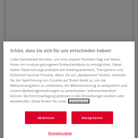
Schön, dass Sie sich für uns entschieden haben!
Lavinia Stempel, Fairy Happy
Liebe Gerstaecker Kunden, uns und unseren Partnern liegt viel daran,
Birthday
Ihnen ein rundum gelungenes Einkaufserlebnis zu ermöglichen. Dabei
haben Datenschutzgrundsätze wie Datensparsamkeit, Transparenz und
1 Bewertung
Sicherheit höchste Priorität. Wenn Sie auf „Akzeptieren“ klicken, stimmen
Sie der Speicherung von Cookies auf Ihrem Gerät zu, um die
Websitenavigation zu verbessern, die Websitenutzung zu analysieren und
Der transparente Lavinia Stempel ist optimal geeignet, um
unsere Marketingbemühungen zu unterstützen. Selbstverständlich
mit Hilfe eines Acryl-Stempelblocks zauberhafte Karten,
können Sie Ihre Einwilligung jederzeit in den Einstellungen ändern oder
Einladungen, Scrapbooks u.v.m. zu gestalten. Selbsthaftend
wiederrufen. Diese finden Sie unter
Datenschutz
und wiederverwendbar.
Mehr
Ablehnen
Akzeptieren
4,99 €
inklusive 19% bzw. 7% MwSt,
Einstellungen