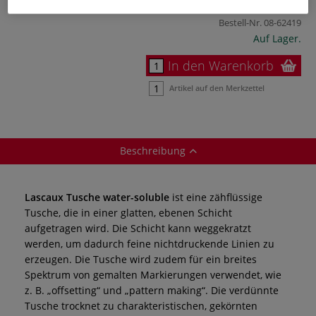
ggf. zuzüglich
Versandkosten
.
Bestell-Nr.
08-62419
Auf Lager.
In den Warenkorb
Artikel auf den Merkzettel
Beschreibung
Lascaux Tusche water-soluble
ist eine zähflüssige
Tusche, die in einer glatten, ebenen Schicht
aufgetragen wird. Die Schicht kann weggekratzt
werden, um dadurch feine nichtdruckende Linien zu
erzeugen. Die Tusche wird zudem für ein breites
Spektrum von gemalten Markierungen verwendet, wie
z. B. „offsetting“ und „pattern making“. Die verdünnte
Tusche trocknet zu charakteristischen, gekörnten