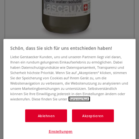
Schön, dass Sie sich für uns entschieden haben!
Lascaux Tusche water-soluble
Liebe Gerstaecker Kunden, uns und unseren Partnern liegt viel daran,
(wieder anlösbar)
Ihnen ein rundum gelungenes Einkaufserlebnis zu ermöglichen. Dabei
haben Datenschutzgrundsätze wie Datensparsamkeit, Transparenz und
Sicherheit höchste Priorität. Wenn Sie auf „Akzeptieren“ klicken, stimmen
0 Bewertungen
Sie der Speicherung von Cookies auf Ihrem Gerät zu, um die
Websitenavigation zu verbessern, die Websitenutzung zu analysieren und
Lascaux Tusche water-soluble ist ideal für lichtempfindliche
unsere Marketingbemühungen zu unterstützen. Selbstverständlich
Druckgrafik-Prozesse. Kann im getrockneten Zustand wieder
können Sie Ihre Einwilligung jederzeit in den Einstellungen ändern oder
wiederrufen. Diese finden Sie unter
Datenschutz
angelöst und verändert werden. 500-ml-Flasche.
Mehr
31,77 €
Ablehnen
Akzeptieren
0,50 l | 1 l:
63,54 €
Einstellungen
inklusive 19% bzw. 7% MwSt,