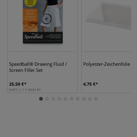
Speedball® Drawing Fluid /
Polyester-Zeichenfolie
Screen Filler Set
25,50 €
4,75 €
0,472 l | 1 l:
54,03 €