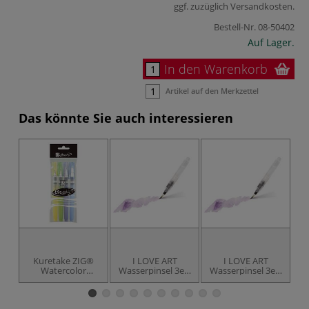
ggf. zuzüglich
Versandkosten
.
Bestell-Nr.
08-50402
Auf Lager.
In den Warenkorb
Artikel auf den Merkzettel
Das könnte Sie auch interessieren
Kuretake ZIG®
I LOVE ART
I LOVE ART
Watercolor
Wasserpinsel 3er-
Wasserpinsel 3er-
System
Set, kurz
Set, lang
Wassertankpinsel
Set