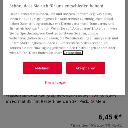
Schön, dass Sie sich für uns entschieden haben!
Liebe Gerstaecker Kunden, uns und unseren Partnern liegt viel daran,
Ihnen ein rundum gelungenes Einkaufserlebnis zu ermöglichen. Dabei
haben Datenschutzgrundsätze wie Datensparsamkeit, Transparenz und
Sicherheit höchste Priorität. Wenn Sie auf „Akzeptieren“ klicken, stimmen
Sie der Speicherung von Cookies auf Ihrem Gerät zu, um die
Websitenavigation zu verbessern, die Websitenutzung zu analysieren und
unsere Marketingbemühungen zu unterstützen. Selbstverständlich
können Sie Ihre Einwilligung jederzeit in den Einstellungen ändern oder
wiederrufen. Diese finden Sie unter
Datenschutz
Kuretake Kalligraphie
Ablehnen
Akzeptieren
Wasserpapier, 3 Bögen
Einstellungen
0 Bewertungen
Wasserreaktives Kalligraphie-Übungspapier von Kuretake
im Format B5, mit Rasterlinien, im 3er Pack.
Mehr
6,45 €
inklusive 19% bzw. 7% MwSt,