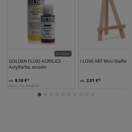
85 Farben
GOLDEN FLUID ACRYLICS
I LOVE ART Mini-Staffelei
Acrylfarbe, einzeln
8,10 €
2,01 €
ab
ab
0,03 l | 1 l:
270,00 €