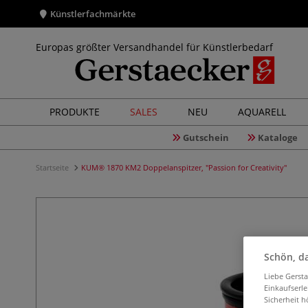
Künstlerfachmärkte
Europas größter Versandhandel für Künstlerbedarf
PRODUKTE
SALES
NEU
AQUARELL
Gutschein
Kataloge
Startseite
KUM® 1870 KM2 Doppelanspitzer, "Passion for Creativity"
Schön, da
Liebe Gerst
Einkaufserl
Sicherheit h