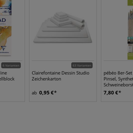
6 Varianten
63 Varianten
line
Clairefontaine Dessin Studio
pébéo 8er-Set 
lblock
Zeichenkarton
Pinsel, Synthe
Schweineborste
0,95 €
7,80 €
ab