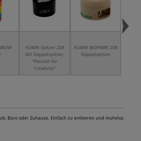
NBOW
KUM® Spitzer 208
KUM® BIOFIBRE 208
KUM
r
M2 Doppelspitzer,
Doppelspitzer
"Passion for
Creativity"
hule, Büro oder Zuhause. Einfach zu entleeren und mühelos