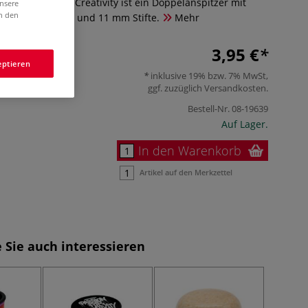
2 Passion for Creativity ist ein Doppelanspitzer mit
unsere
in den
nd Deckel. Für 8 und 11 mm Stifte.
Mehr
3,95 €
eptieren
inklusive 19% bzw. 7% MwSt,
ggf. zuzüglich
Versandkosten
.
Bestell-Nr.
08-19639
Auf Lager.
In den Warenkorb
Artikel auf den Merkzettel
 Sie auch interessieren