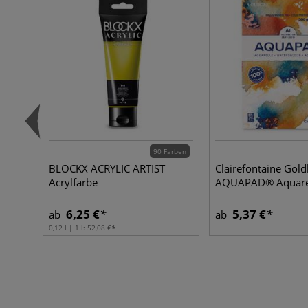
90 Farben
BLOCKX ACRYLIC ARTIST
Clairefontaine Gold
Acrylfarbe
AQUAPAD® Aquarel
6,25 €
5,37 €
ab
ab
0,12 l | 1 l:
52,08 €