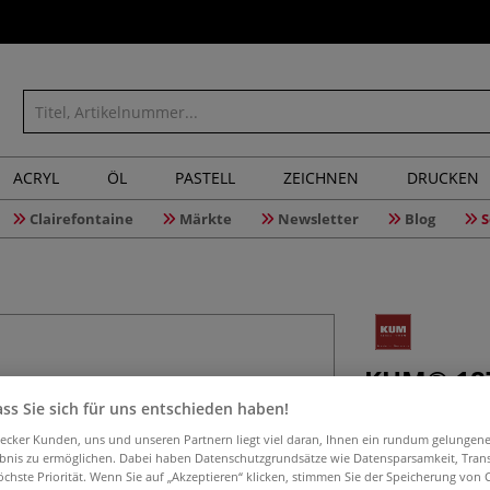
ACRYL
ÖL
PASTELL
ZEICHNEN
DRUCKEN
Clairefontaine
Märkte
Newsletter
Blog
S
KUM® 187
"Passion 
ss Sie sich für uns entschieden haben!
aecker Kunden, uns und unseren Partnern liegt viel daran, Ihnen ein rundum gelungen
ebnis zu ermöglichen. Dabei haben Datenschutzgrundsätze wie Datensparsamkeit, Tra
öchste Priorität. Wenn Sie auf „Akzeptieren“ klicken, stimmen Sie der Speicherung von 