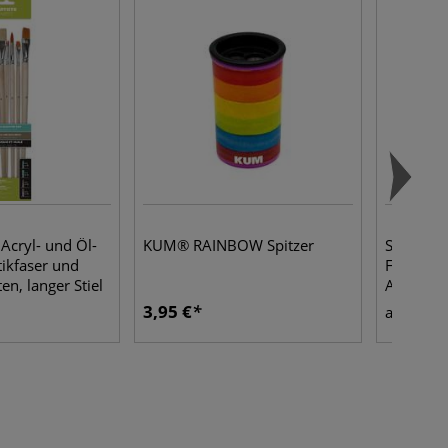
Acryl- und Öl-
KUM® RAINBOW Spitzer
SCHMIN
tikfaser und
Feinste K
n, langer Stiel
Aquarellf
3,95 €
5,30
ab