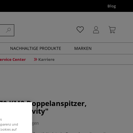
Blog
NACHHALTIGE PRODUKTE
MARKEN
ervice Center
Karriere
0 KM2 Doppelanspitzer,
for Creativity"
es
0 Bewertungen
nsparenz und
Cookies auf