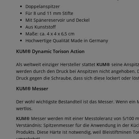
Doppelanspitzer
Für 8 und 11 mm Stifte
Mit Spänereservoir und Deckel
Aus Kunststoff
Maße: ca. 4 x 4 x 6,5 cm
Hochwertige Qualität Made in Germany
KUM® Dynamic Torison Action
Als weltweit einziger Hersteller stattet
KUM®
seine Anspit
werden durch den Druck bei Anspitzen nicht angehoben. D
Druck gegen die Schraube, dass sich diese lockert oder löst
KUM® Messer
Der wohl wichtigste Bestandteil ist das Messer. Wenn ein M
wertlos.
KUM®
Messer werden mit einer Messtoleranz von 5/100 mm
Verständnis: Spitzenmesser für die Anwendung in der Küch
Produkts. Diese Härte ist notwendig, weil Bleistiftminen To
umgekehrt!