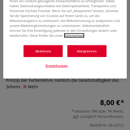
Ihnen ein rundum gelungenes Einkaufserlebnis zu ermöglichen. Dabei
haben Datenschutzgrundsätze wie Datensparsamkeit, Transparenz und
Sicherheit höchste Priorität. Wenn Sie auf „Akzeptieren“ klicken, stimmen
Sie der Speicherung von Cookies auf Ihrem Gerät zu, um die
Websitenavigation zu verbessern, die Websitenutzung zu analysieren und
unsere Marketingbemühungen zu unterstützen. Selbstverständlich
können Sie Ihre Einwilligung jederzeit in den Einstellungen ändern oder
wiederrufen. Diese finden Sie unter
Datenschutz
Küppers’ Farbenkompass
Ablehnen
Akzeptieren
0 Bewertungen
Einstellungen
Der Küppers' Farbenkompass erklärt das übergeordnete
Prinzip der Farbenlehre, nämlich die Gesetzmäßigkeit des
Sehens.
Mehr
8,00 €
inklusive 19% bzw. 7% MwSt,
ggf. zuzüglich
Versandkosten
.
Bestell-Nr.
08-24722