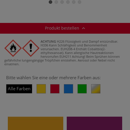
6er-Sets
einzeln
Produkt bestellen
ACHTUNG
H226 Flüssigkeit und Dampf entzündbar.
H336 Kann Schläfrigkeit und Benommenheit
verursachen.
EUH208-4 Enthält Cobaltbis(2-
ethylhexanoat). Kann allergische Hautreaktionen
hervorrufen
EUH211 Achtung! Beim Sprühen können
gefährliche lungengängige Tröpfchen entstehen. Aerosol oder Nebel nicht
einatmen.
Bitte wählen Sie eine oder mehrere Farben aus:
Alle Farben