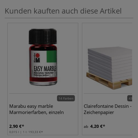
Kunden kauften auch diese Artikel
14 Farben
43 Va
Marabu easy marble
Clairefontaine Dessin - St
Marmorierfarben, einzeln
Zeichenpapier
2,90 €
4,20 €
ab
0,015 l | 1 l:
193,33 €