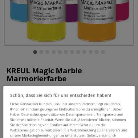
KREUL Magic Marble
Marmorierfarbe
0 Bewertungen
Schön, dass Sie sich für uns entschieden haben!
Die farbbrillante Marmorierfarbe zum Tauch-Marmorieren
Liebe Gerstaecker Kunden, uns und unseren Partnern liegt viel daran,
von Holz, Glas, Kunststoff, Papier, Metall, Steingut,
Ihnen ein rundum gelungenes Einkaufserlebnis zu ermöglichen. Dabei
haben Datenschutzgrundsätze wie Datensparsamkeit, Transparenz und
Terracotta, Styropor.
Mehr
Sicherheit höchste Priorität. Wenn Sie auf „Akzeptieren“ klicken, stimmen
Sie der Speicherung von Cookies auf Ihrem Gerät zu, um die
Websitenavigation zu verbessern, die Websitenutzung zu analysieren und
unsere Marketingbemühungen zu unterstützen. Selbstverständlich