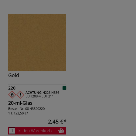
Gold
220
ACHTUNG
H226
H336
EUH208-4
EUH211
20-ml-Glas
Bestell-Nr.
08-43520220
1 l:
122,50 €
2,45 €
In den Warenkorb