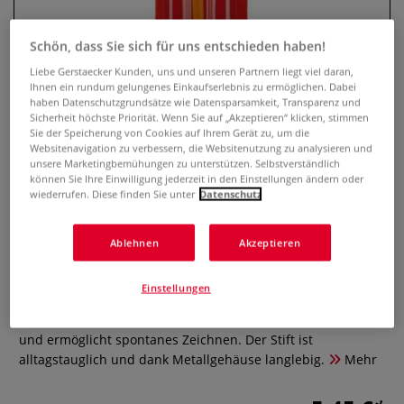
Schön, dass Sie sich für uns entschieden haben!
Liebe Gerstaecker Kunden, uns und unseren Partnern liegt viel daran,
Ihnen ein rundum gelungenes Einkaufserlebnis zu ermöglichen. Dabei
haben Datenschutzgrundsätze wie Datensparsamkeit, Transparenz und
Sicherheit höchste Priorität. Wenn Sie auf „Akzeptieren“ klicken, stimmen
Sie der Speicherung von Cookies auf Ihrem Gerät zu, um die
Websitenavigation zu verbessern, die Websitenutzung zu analysieren und
unsere Marketingbemühungen zu unterstützen. Selbstverständlich
können Sie Ihre Einwilligung jederzeit in den Einstellungen ändern oder
wiederrufen. Diese finden Sie unter
Datenschutz
KOH-I-NOOR Druckbleistift
Versatil 5201
Ablehnen
Akzeptieren
0 Bewertungen
Einstellungen
Der KOH-I-NOOR Druckbleistift ist der ideale Begleiter für
Zuhause und unterwegs. Die Mine ist stets einsatzbereit
und ermöglicht spontanes Zeichnen. Der Stift ist
alltagstauglich und dank Metallgehäuse langlebig.
Mehr