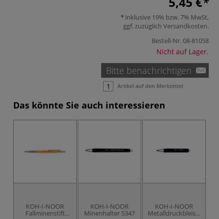
5,45 €
inklusive 19% bzw. 7% MwSt,
ggf. zuzüglich
Versandkosten
.
Bestell-Nr.
08-81058
Nicht auf Lager.
Bitte benachrichtigen
Artikel auf den Merkzettel
Das könnte Sie auch interessieren
KOH-I-NOOR
KOH-I-NOOR
KOH-I-NOOR
Fallminenstift
Minenhalter 5347
Metalldruckbleistift
G