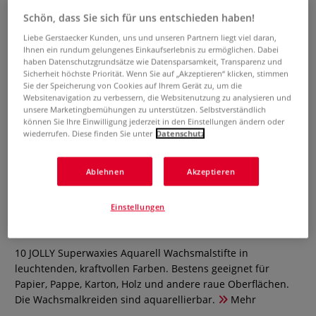
Schön, dass Sie sich für uns entschieden haben!
Liebe Gerstaecker Kunden, uns und unseren Partnern liegt viel daran,
Ihnen ein rundum gelungenes Einkaufserlebnis zu ermöglichen. Dabei
haben Datenschutzgrundsätze wie Datensparsamkeit, Transparenz und
Sicherheit höchste Priorität. Wenn Sie auf „Akzeptieren“ klicken, stimmen
Sie der Speicherung von Cookies auf Ihrem Gerät zu, um die
Websitenavigation zu verbessern, die Websitenutzung zu analysieren und
unsere Marketingbemühungen zu unterstützen. Selbstverständlich
können Sie Ihre Einwilligung jederzeit in den Einstellungen ändern oder
wiederrufen. Diese finden Sie unter
Datenschutz
JOLLY Superwaxies Aquarell,
Ablehnen
Akzeptieren
wasservermalbare
Wachsmalkreiden
Einstellungen
0 Bewertungen
10 JOLLY Superwaxies Aquarell Wachsmalstifte in
leuchtenden, kraftvollen Farben. Bestens geeignet für
Papier, Pappe, Karton, Holz und andere raue Oberflächen.
Die Wachsmalkreiden sind aquarellierbar.
Mehr