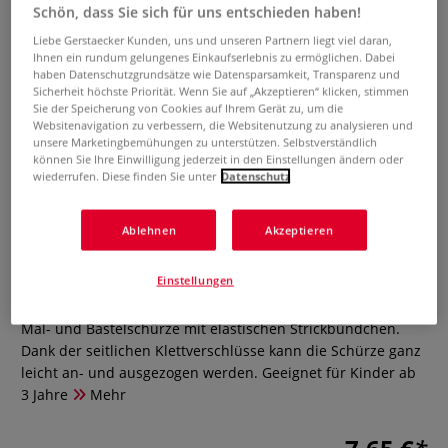
Schön, dass Sie sich für uns entschieden haben!
Liebe Gerstaecker Kunden, uns und unseren Partnern liegt viel daran,
Ihnen ein rundum gelungenes Einkaufserlebnis zu ermöglichen. Dabei
haben Datenschutzgrundsätze wie Datensparsamkeit, Transparenz und
Sicherheit höchste Priorität. Wenn Sie auf „Akzeptieren“ klicken, stimmen
Sie der Speicherung von Cookies auf Ihrem Gerät zu, um die
Websitenavigation zu verbessern, die Websitenutzung zu analysieren und
unsere Marketingbemühungen zu unterstützen. Selbstverständlich
können Sie Ihre Einwilligung jederzeit in den Einstellungen ändern oder
wiederrufen. Diese finden Sie unter
Datenschutz
JOLLY Malschürze
Ablehnen
Akzeptieren
0 Bewertungen
Einstellungen
Die JOLLY Malschürze schützt die Kleidung! Langärmlige
Mal- und Bastelschürze mit elastischen Strickbündchen.
Dank der seitlichen Klettverschlüsse kann die Schürze ganz
leicht an- und ausgezogen werden. Geeignet für Kinder ab
3 Jahre
Mehr