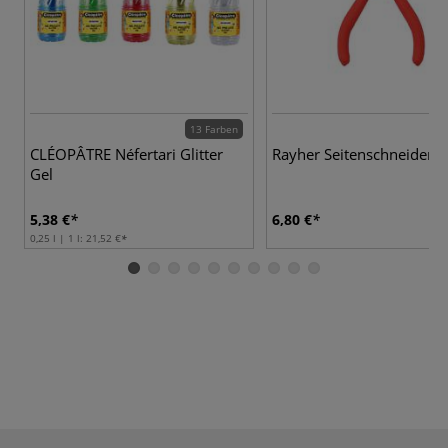
13 Farben
CLÉOPÂTRE Néfertari Glitter
Rayher Seitenschneider
Gel
5,38 €
6,80 €
0,25 l | 1 l:
21,52 €