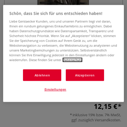
Schön, dass Sie sich für uns entschieden haben!
Liebe Gerstaecker Kunden, uns und unseren Partnern liegt viel daran,
Ihnen ein rundum gelungenes Einkaufserlebnis zu ermöglichen. Dabei
haben Datenschutzgrundsätze wie Datensparsamkeit, Transparenz und
Sicherheit höchste Priorität. Wenn Sie auf „Akzeptieren“ klicken, stimmen
Sie der Speicherung von Cookies auf Ihrem Gerät zu, um die
Websitenavigation zu verbessern, die Websitenutzung zu analysieren und
JOLLY Ersatzmesser Spindel
unsere Marketingbemühungen zu unterstützen. Selbstverständlich
können Sie Ihre Einwilligung jederzeit in den Einstellungen ändern oder
wiederrufen. Diese finden Sie unter
Datenschutz
0 Bewertungen
Halten Sie Ihren elektrischen Anspitzer JOLLY Herbert in
Ablehnen
Akzeptieren
Bestform! Die JOLLY Ersatz-Schneidspindel sorgt für präzise
Spitzen und eine gleichbleibende Leistung. Empfohlener
Einstellungen
Austausch nach ca. 3.000 Schärfvorgängen.
Mehr
12,15 €
inklusive 19% bzw. 7% MwSt,
ggf. zuzüglich
Versandkosten
.