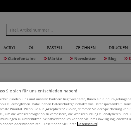
ACRYL
ÖL
PASTELL
ZEICHNEN
DRUCKEN
Clairefontaine
Märkte
Newsletter
Blog
S
ss Sie sich für uns entschieden haben!
I LOVE AR
aecker Kunden, uns und unseren Partnern liegt viel daran, Ihnen ein rundum gelungen
ebnis zu ermöglichen. Dabei haben Datenschutzgrundsätze wie Datensparsamkeit, Tra
öchste Priorität. Wenn Sie auf „Akzeptieren“ klicken, stimmen Sie der Speicherung von 
 zu, um die Websitenavigation zu verbessern, die Websitenutzung zu analysieren und 
mühungen zu unterstützen. Selbstverständlich können Sie Ihre Einwilligung jederzeit 
Der I LOVE ART M
n ändern oder wiederrufen. Diese finden Sie unter
Datenschutz
Trockentechniken