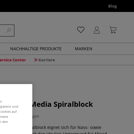
Blog
NACHHALTIGE PRODUKTE
MARKEN
ervice Center
Karriere
T Mixed Media Spiralblock
es
nsparenz und
Cookies auf
3 Bewertungen
unsere
in den
ixed Media Spiralblock eignet sich für Nass- sowie
 und liefert damit den idealen Untergrund für Mixed