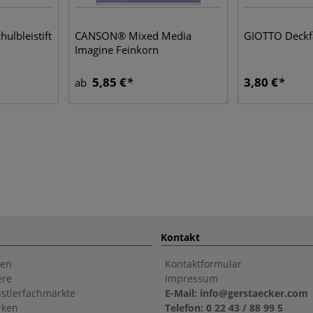
lbleistift
CANSON® Mixed Media
GIOTTO Deckf
n
Imagine Feinkorn
5,85 €
3,80 €
ab
Kontakt
en
Kontaktformular
ere
Impressum
stlerfachmärkte
E-Mail: info@gerstaecker.com
rken
Telefon: 0 22 43 / 88 99 5