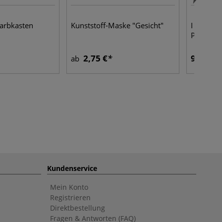
arbkasten
Kunststoff-Maske "Gesicht"
I LOVE A
Pocket B
2,75 €
9,25 €
ab
Kundenservice
Mein Konto
Registrieren
Direktbestellung
Fragen & Antworten (FAQ)