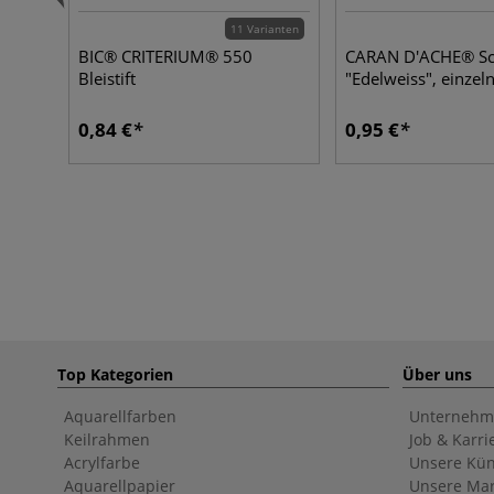
11 Varianten
BIC® CRITERIUM® 550
CARAN D'ACHE® Schu
Bleistift
"Edelweiss", einzel
0,84 €
0,95 €
Top Kategorien
Über uns
Aquarellfarben
Unternehm
Keilrahmen
Job & Karri
Acrylfarbe
Unsere Kün
Aquarellpapier
Unsere Ma