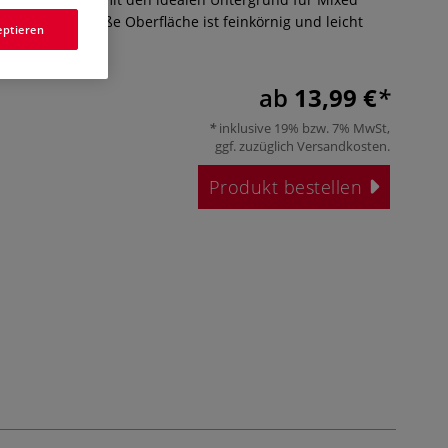
. Die naturweiße Oberfläche ist feinkörnig und leicht
eptieren
ehr
ab
13,99 €
inklusive 19% bzw. 7% MwSt,
ggf. zuzüglich
Versandkosten
.
Produkt bestellen