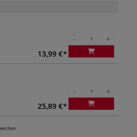
-
+
13,99 €
-
+
25,89 €
weichen.