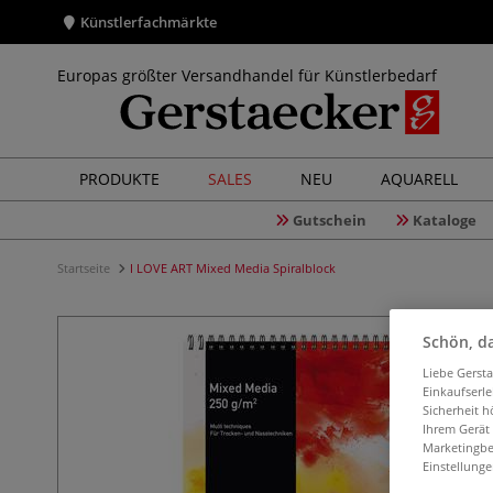
Künstlerfachmärkte
Europas größter Versandhandel für Künstlerbedarf
PRODUKTE
SALES
NEU
AQUARELL
Gutschein
Kataloge
Startseite
I LOVE ART Mixed Media Spiralblock
Schön, da
Liebe Gerst
Einkaufserl
Sicherheit h
Ihrem Gerät
Marketingbe
Einstellunge