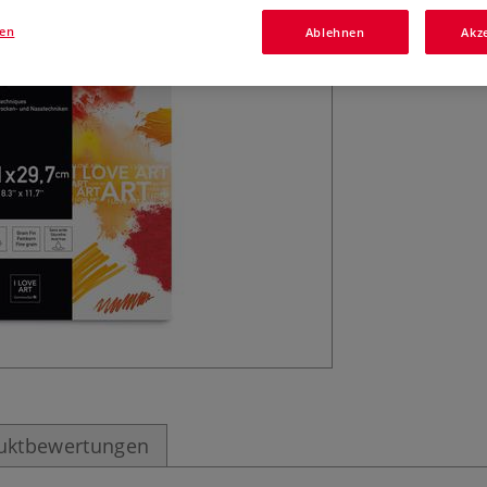
Media Kunstwerke
gen
Ablehnen
Akz
strukturiert.
M
uktbewertungen