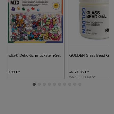
folia® Deko-Schmuckstein-Set
GOLDEN Glass Bead Gel
9,99 €
21,05 €
ab
0,237 l | 1 l:
88,98 €