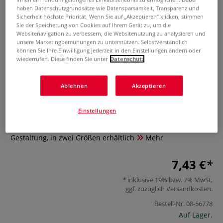
haben Datenschutzgrundsätze wie Datensparsamkeit, Transparenz und
Sicherheit höchste Priorität. Wenn Sie auf „Akzeptieren“ klicken, stimmen
Sie der Speicherung von Cookies auf Ihrem Gerät zu, um die
Websitenavigation zu verbessern, die Websitenutzung zu analysieren und
unsere Marketingbemühungen zu unterstützen. Selbstverständlich
können Sie Ihre Einwilligung jederzeit in den Einstellungen ändern oder
wiederrufen. Diese finden Sie unter
Datenschutz
Holzkasten mit Messingschliesse
Ablehnen
Akzeptieren
0 Bewertungen
Einstellungen
naturbelassene Holzbox mit Deckel zur kreativen
Gestaltung, in zwei Größen erhältlich
Mehr
7,43 €
inklusive 19% bzw. 7% MwSt,
ggf. zuzüglich
Versandkosten
.
Bestell-Nr.
08-56778
Auf Lager.