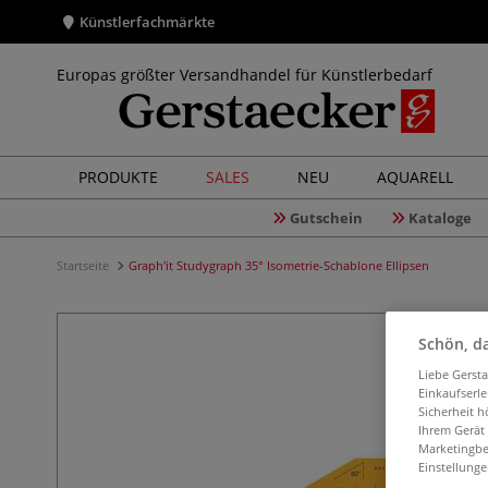
Künstlerfachmärkte
Europas größter Versandhandel für Künstlerbedarf
PRODUKTE
SALES
NEU
AQUARELL
Gutschein
Kataloge
Startseite
Graph'it Studygraph 35° Isometrie-Schablone Ellipsen
Schön, da
Liebe Gerst
Einkaufserl
Sicherheit h
Ihrem Gerät
Marketingbe
Einstellunge