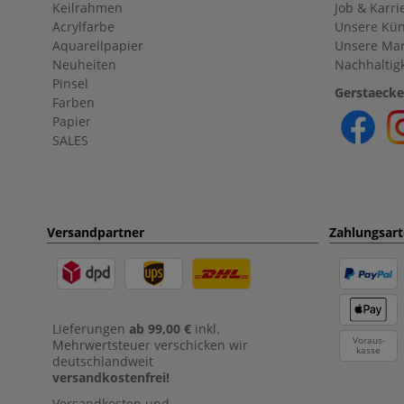
Keilrahmen
Job & Karri
Acrylfarbe
Unsere Kün
Aquarellpapier
Unsere Ma
Neuheiten
Nachhaltigk
Pinsel
Gerstaecke
Farben
Papier
SALES
Versandpartner
Zahlungsar
Lieferungen
ab 99,00 €
inkl.
Voraus-
Mehrwertsteuer verschicken wir
kasse
deutschlandweit
versandkostenfrei!
Versandkosten und