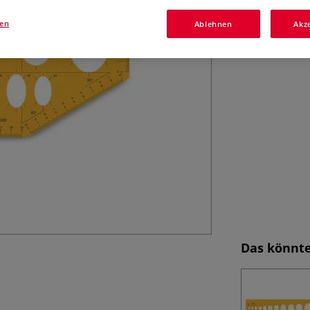
Robuste Isometri
Bauplanung. Viel
gen
Ablehnen
Akz
Das könnte