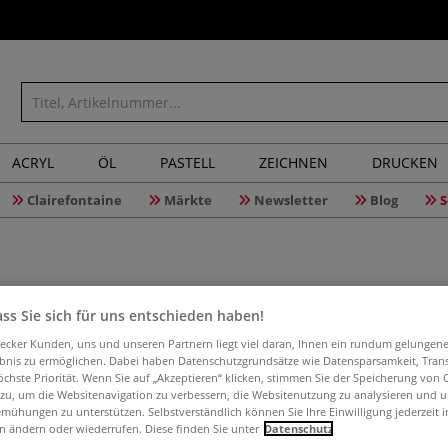
ACRYL
ÖL
PASTELL
ZEICHNEN
DRUCKEN
Clairefontaine
Märkte
Newsletter
Blog
S
ss Sie sich für uns entschieden haben!
Graph'it 
aecker Kunden, uns und unseren Partnern liegt viel daran, Ihnen ein rundum gelungen
ebnis zu ermöglichen. Dabei haben Datenschutzgrundsätze wie Datensparsamkeit, Tra
Schablone
öchste Priorität. Wenn Sie auf „Akzeptieren“ klicken, stimmen Sie der Speicherung von 
 zu, um die Websitenavigation zu verbessern, die Websitenutzung zu analysieren und 
mühungen zu unterstützen. Selbstverständlich können Sie Ihre Einwilligung jederzeit 
n ändern oder wiederrufen. Diese finden Sie unter
Datenschutz