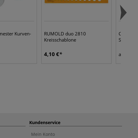
ester Kurven-
RUMOLD duo 2810
Colour S
Kreisschablone
Spitze
4,10 €
5,66
ab
Kundenservice
Mein Konto