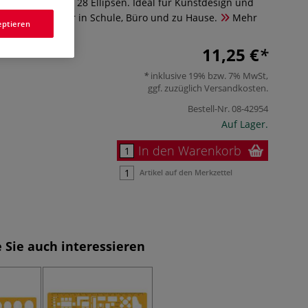
e-Schablone mit 28 Ellipsen. Ideal für Kunstdesign und
seitig einsetzbar in Schule, Büro und zu Hause.
Mehr
eptieren
11,25 €
inklusive 19% bzw. 7% MwSt,
ggf. zuzüglich
Versandkosten
.
Bestell-Nr.
08-42954
Auf Lager.
In den Warenkorb
Artikel auf den Merkzettel
 Sie auch interessieren