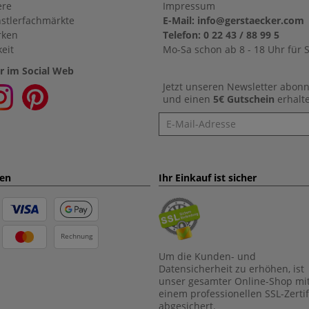
ere
Impressum
stlerfachmärkte
E-Mail: info@gerstaecker.com
rken
Telefon: 0 22 43 / 88 99 5
eit
Mo-Sa schon ab 8 - 18 Uhr für S
r im Social Web
Jetzt unseren Newsletter abon
und einen
5€ Gutschein
erhalt
Newsletter
ten
Ihr Einkauf ist sicher
Rechnung
Um die Kunden- und
Datensicherheit zu erhöhen, ist
unser gesamter Online-Shop mi
einem professionellen SSL-Zertif
abgesichert.