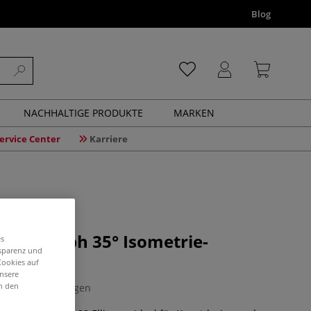
Blog
NACHHALTIGE PRODUKTE
MARKEN
ervice Center
Karriere
Studygraph 35° Isometrie-
es
nsparenz und
 Ellipsen
Cookies auf
unsere
in den
0 Bewertungen