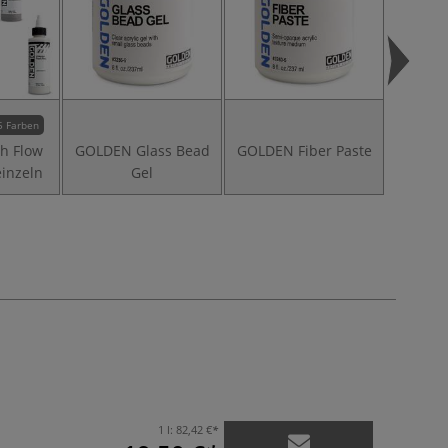
5 Farben
h Flow
GOLDEN Glass Bead
GOLDEN Fiber Paste
einzeln
Gel
1 l:
82,42 €