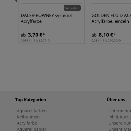
54 Farben
DALER-ROWNEY system3
GOLDEN FLUID ACR
Acrylfarbe
Acrylfarbe, einzeln
3,70 €
8,10 €
ab
ab
0,059 l | 1 l:
62,71 €
0,03 l | 1 l:
270,00 €
Top Kategorien
Über uns
Aquarellfarben
Unternehm
Keilrahmen
Job & Karri
Acrylfarbe
Unsere Kün
Aquarellpapier
Unsere Ma