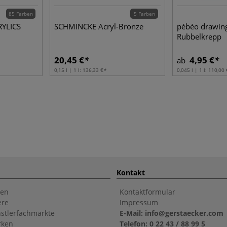
85 Farben
5 Farben
YLICS
SCHMINCKE Acryl-Bronze
pébéo drawin
Rubbelkrepp
20,45 €
4,95 €
ab
0,15 l | 1 l:
136,33 €
0,045 l | 1 l:
110,00 
Kontakt
en
Kontaktformular
ere
Impressum
stlerfachmärkte
E-Mail: info@gerstaecker.com
rken
Telefon: 0 22 43 / 88 99 5