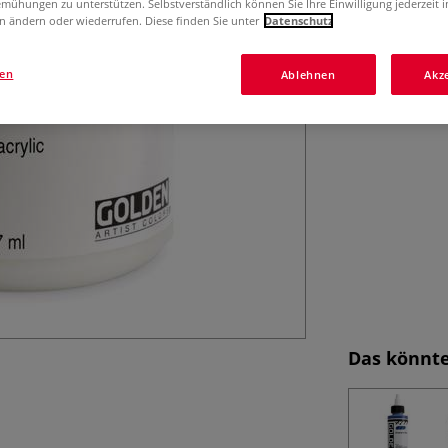
mühungen zu unterstützen. Selbstverständlich können Sie Ihre Einwilligung jederzeit 
237 ml, 473 ml u
n ändern oder wiederrufen. Diese finden Sie unter
Datenschutz
gen
Ablehnen
Akz
Das könnte