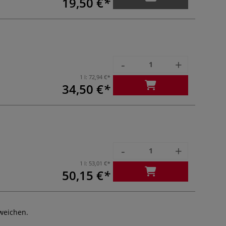
19,50 €
-
+
1 l:
72,94 €
34,50 €
-
+
1 l:
53,01 €
50,15 €
weichen.