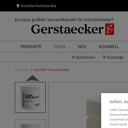
Künstlerfachmärkte
Europas größter Versandhandel für Künstlerbedarf
PRODUKTE
SALES
NEU
AQUARELL
Gutschein
Kataloge
Startseite
GOLDEN Transparentgel
Schön, da
Liebe Gerst
Einkaufserl
Sicherheit h
Ihrem Gerät