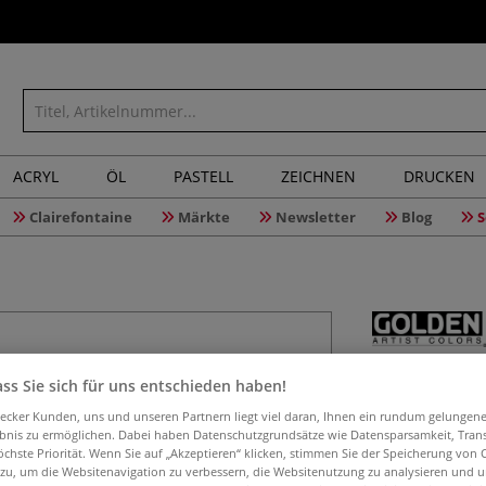
ACRYL
ÖL
PASTELL
ZEICHNEN
DRUCKEN
Clairefontaine
Märkte
Newsletter
Blog
S
GOLDEN T
ss Sie sich für uns entschieden haben!
aecker Kunden, uns und unseren Partnern liegt viel daran, Ihnen ein rundum gelungen
ebnis zu ermöglichen. Dabei haben Datenschutzgrundsätze wie Datensparsamkeit, Tra
öchste Priorität. Wenn Sie auf „Akzeptieren“ klicken, stimmen Sie der Speicherung von 
Dünnflüssiges Ge
 zu, um die Websitenavigation zu verbessern, die Websitenutzung zu analysieren und 
Schicht trocknet