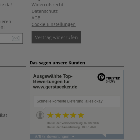
ie da!
Widerrufsrecht
Datenschutz
AGB
nieren
Cookie-Einstellungen
en!
Vertrag widerrufen
Das sagen unsere Kunden
Ausgewählte Top-
Bewertungen für
www.gerstaecker.de
Schnelle korrekte Lieferung, alles okay
t
ikat
Datum der Veröffentlichung: 07.08.2026
Datum der Kauferfahrung: 18.07.2026
97978 Bewertungen