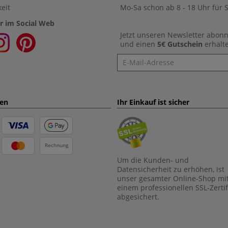
eit
Mo-Sa schon ab 8 - 18 Uhr für S
r im Social Web
Jetzt unseren Newsletter abon
und einen
5€ Gutschein
erhalt
Newsletter
ten
Ihr Einkauf ist sicher
Rechnung
Um die Kunden- und
Datensicherheit zu erhöhen, ist
unser gesamter Online-Shop mi
einem professionellen SSL-Zertif
abgesichert.