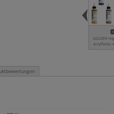
8
GOLDEN Hig
Acrylfarbe, 
uktbewertungen