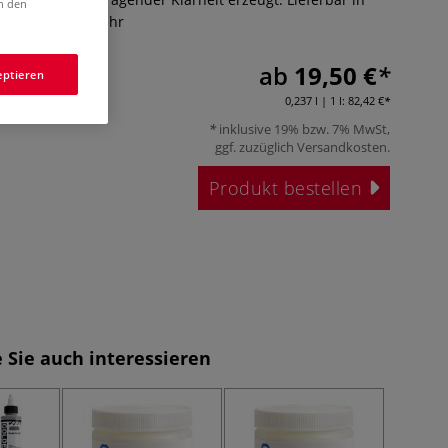
in den
nd 946 ml.
Mehr
ab
19,50 €
eptieren
0,237 l | 1 l:
82,42 €
inklusive 19% bzw. 7% MwSt,
ggf. zuzüglich
Versandkosten
.
Produkt bestellen
 Sie auch interessieren