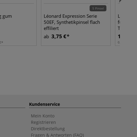
5 Pinsel
g gum
Léonard Expression Serie
Liquitex®
50EF, Synthetikpinsel flach
für Palet
effiliert
Trocknun
3,75 €
18,35 €
ab
€
0,237 l | 1 l:
Kundenservice
Mein Konto
Registrieren
Direktbestellung
Fragen & Antworten (FAQ)