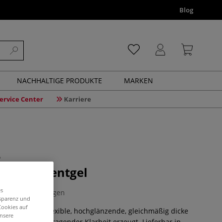
Blog
NACHHALTIGE PRODUKTE
MARKEN
ervice Center
Karriere
ransparentgel
es
0 Bewertungen
nsparenz und
Cookies auf
l, welches als flexible, hochglänzende, gleichmäßig dicke
unsere
 und eine hervorragender Klarheit erzeugt. Lieferbar in