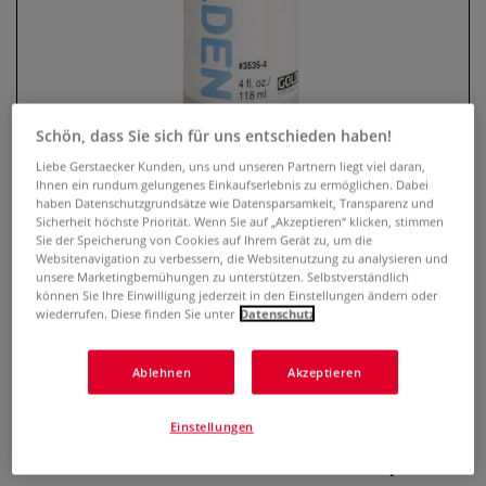
Schön, dass Sie sich für uns entschieden haben!
Liebe Gerstaecker Kunden, uns und unseren Partnern liegt viel daran,
Ihnen ein rundum gelungenes Einkaufserlebnis zu ermöglichen. Dabei
haben Datenschutzgrundsätze wie Datensparsamkeit, Transparenz und
Sicherheit höchste Priorität. Wenn Sie auf „Akzeptieren“ klicken, stimmen
GOLDEN Airbrush Medium
Sie der Speicherung von Cookies auf Ihrem Gerät zu, um die
Websitenavigation zu verbessern, die Websitenutzung zu analysieren und
unsere Marketingbemühungen zu unterstützen. Selbstverständlich
1 Bewertung
können Sie Ihre Einwilligung jederzeit in den Einstellungen ändern oder
wiederrufen. Diese finden Sie unter
Datenschutz
Airbrush Medium dient der Modifizierung von GOLDEN
Fluid Acrylics für den Auftrag mit Spritzpistole. Es verringert
Ablehnen
Akzeptieren
wirksam die Tendenz zum Verstopfen der Spritzpistole und
ihrer Düsen während des Spritzens.
Mehr
Einstellungen
ab
11,55 €