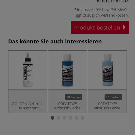
0,118 l | 1 l:
97,88 €
inklusive 19% bzw. 7% MwSt,
ggf. zuzüglich
Versandkosten
.
Produkt bestellen
Das könnte Sie auch interessieren
10 Farben
11 Farben
GOLDEN Airbrush
CREATEX™
CREATEX™
CR
Transparent
Airbrush Farbe,
Airbrush Farbe,
F
Extender
metallic
opak