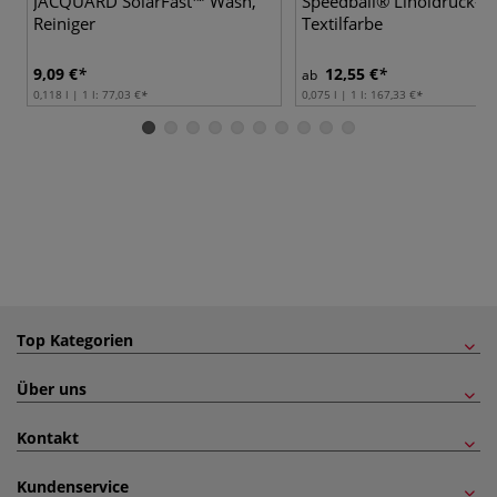
JACQUARD SolarFast™ Wash,
Speedball® Linoldruck-
Reiniger
Textilfarbe
9,09 €
12,55 €
ab
0,118 l | 1 l:
77,03 €
0,075 l | 1 l:
167,33 €
Top Kategorien
Über uns
Kontakt
Kundenservice