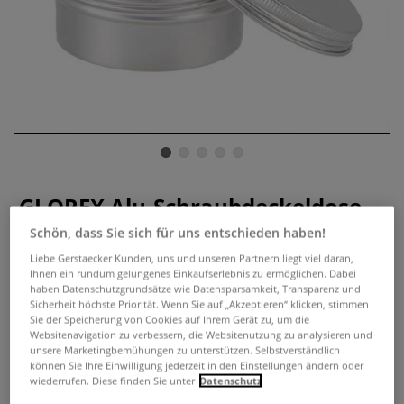
GLOREX Alu-Schraubdeckeldose,
leer
Schön, dass Sie sich für uns entschieden haben!
Liebe Gerstaecker Kunden, uns und unseren Partnern liegt viel daran,
0 Bewertungen
Ihnen ein rundum gelungenes Einkaufserlebnis zu ermöglichen. Dabei
haben Datenschutzgrundsätze wie Datensparsamkeit, Transparenz und
Die GLOREX Alu-Schraubdeckeldose ist ideal für die
Sicherheit höchste Priorität. Wenn Sie auf „Akzeptieren“ klicken, stimmen
Aufbewahrung von selbstgemachter Naturkosmetik. Mit
Sie der Speicherung von Cookies auf Ihrem Gerät zu, um die
Websitenavigation zu verbessern, die Websitenutzung zu analysieren und
haptisch gerilltem Deckel. Erhältlich in verschiedenen
unsere Marketingbemühungen zu unterstützen. Selbstverständlich
Gebindegrößen.
Mehr
können Sie Ihre Einwilligung jederzeit in den Einstellungen ändern oder
wiederrufen. Diese finden Sie unter
Datenschutz