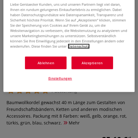
Liebe Gerstaecker Kunden, uns und unseren Partnern liegt viel daran,
Ihnen ein rundum gelungenes Einkaufserlebnis zu ermöglichen. Dabei
haben Datenschutzgrundsätze wie Datensparsamkeit, Transparenz und
Sicherheit höchste Priorität. Wenn Sie auf „Akzeptieren“ klicken, stimmen
Sie der Speicherung von Cookies auf Ihrem Gerät zu, um die
Websitenavigation zu verbessern, die Websitenutzung zu analysieren und
unsere Marketingbemühungen zu unterstützen. Selbstverständlich
können Sie Ihre Einwilligung jederzeit in den Einstellungen ändern oder
wiederrufen. Diese finden Sie unter
Datenschutz
Ablehnen
Akzeptieren
Gewachste Baumwollkordel,
Sortiment
Einstellungen
1 Bewertung
Baumwollkordel gewachst 40 m Länge zum Gestalten von
Freundschaftsbändern, Ketten und anderen modischen
Accessoires. Packung mit 8 Farben: weiß, gelb, orange, rot,
türkis, grün, blau, schwarz.
Mehr