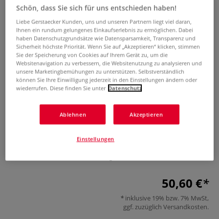
Schön, dass Sie sich für uns entschieden haben!
Liebe Gerstaecker Kunden, uns und unseren Partnern liegt viel daran,
Ihnen ein rundum gelungenes Einkaufserlebnis zu ermöglichen. Dabei
haben Datenschutzgrundsätze wie Datensparsamkeit, Transparenz und
Sicherheit höchste Priorität. Wenn Sie auf „Akzeptieren“ klicken, stimmen
Sie der Speicherung von Cookies auf Ihrem Gerät zu, um die
Websitenavigation zu verbessern, die Websitenutzung zu analysieren und
unsere Marketingbemühungen zu unterstützen. Selbstverständlich
können Sie Ihre Einwilligung jederzeit in den Einstellungen ändern oder
GERSTAECKER Alu-Staffelei
wiederrufen. Diese finden Sie unter
Datenschutz
1 Bewertung
Ablehnen
Akzeptieren
GERSTAECKER mattschwarz eloxierte Alu-Staffelei, die sich
spielend leicht und schnell aufstellen lässt. Ideal für das
Einstellungen
Arbeiten im Freien, da nur 1,4 kg leicht. Einfache
Verstellbarkeit und Arretierung.
Mehr
50,60 €
inklusive 19% bzw. 7% MwSt,
ggf. zuzüglich
Versandkosten
.