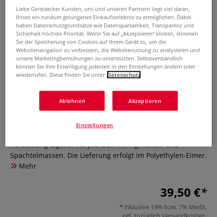
Liebe Gerstaecker Kunden, uns und unseren Partnern liegt viel daran,
Ihnen ein rundum gelungenes Einkaufserlebnis zu ermöglichen. Dabei
haben Datenschutzgrundsätze wie Datensparsamkeit, Transparenz und
Sicherheit höchste Priorität. Wenn Sie auf „Akzeptieren“ klicken, stimmen
Sie der Speicherung von Cookies auf Ihrem Gerät zu, um die
Websitenavigation zu verbessern, die Websitenutzung zu analysieren und
unsere Marketingbemühungen zu unterstützen. Selbstverständlich
können Sie Ihre Einwilligung jederzeit in den Einstellungen ändern oder
wiederrufen. Diese finden Sie unter
Datenschutz
GERSTAECKER Acrylbinder Plv 431
Ablehnen
Akzeptieren
4 Bewertungen
GERSTAECKER Acrylbinder Plv 431 ist ein pulverförmiges
Einstellungen
Acrylbindemittel für die einfache und sicher gelingende
Herstellung eigener Acrylfarben mit Pigmenten und
Spachtelmassen. Die Lieferung erfolgt im Polyethylen-Eimer.
Mehr
39,50 €
inklusive 19% bzw. 7% MwSt,
ggf. zuzüglich
Versandkosten
.