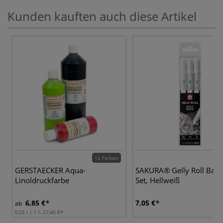
Kunden kauften auch diese Artikel
12 Farben
GERSTAECKER Aqua-
SAKURA® Gelly Roll Basic
Linoldruckfarbe
Set, Hellweiß
6,85 €
7,05 €
ab
0,25 l | 1 l:
27,40 €