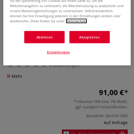
Sie der Speicherung von Cookies auf Ihrem Gerät zu, um die
Websitenavigation zu verbessern, die Websitenutzung zu analysieren und
unsere Marketingbemühungen zu unterstützen. Selbstverständlich
können Sie Ihre Einwilligung jederzeit in den Einstellungen ändern oder
wiederrufen. Diese finden Sie unter
Datenschutz
Ablehnen
Akzeptieren
Frachtkosten Brennplatten-Set
Einstellungen
0 Bewertungen
Mehr
91,00 €
inklusive 19% bzw. 7% MwSt,
ggf. zuzüglich
Versandkosten
.
Bestell-Nr.
08-01011005
Auf Anfrage
In den Warenkorb