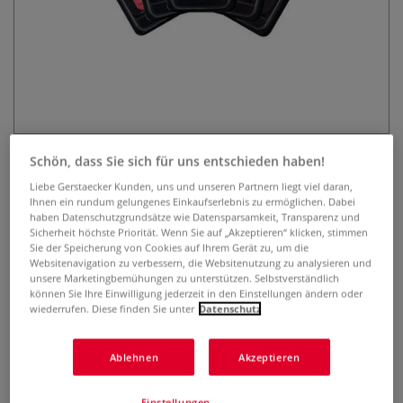
FINETEC Premium Flip Flop-
Schön, dass Sie sich für uns entschieden haben!
Farben, einzeln
Liebe Gerstaecker Kunden, uns und unseren Partnern liegt viel daran,
Ihnen ein rundum gelungenes Einkaufserlebnis zu ermöglichen. Dabei
haben Datenschutzgrundsätze wie Datensparsamkeit, Transparenz und
0 Bewertungen
Sicherheit höchste Priorität. Wenn Sie auf „Akzeptieren“ klicken, stimmen
Sie der Speicherung von Cookies auf Ihrem Gerät zu, um die
Die FINETEC Premium Flip-Flop-Farben bezaubern
Websitenavigation zu verbessern, die Websitenutzung zu analysieren und
insbesondere auf dunklem Untergrund mit ihrem
unsere Marketingbemühungen zu unterstützen. Selbstverständlich
beeindruckenden Farbwechselspiel. Preis pro Näpfchen.
können Sie Ihre Einwilligung jederzeit in den Einstellungen ändern oder
wiederrufen. Diese finden Sie unter
Datenschutz
Mehr
Ablehnen
Akzeptieren
Einstellungen