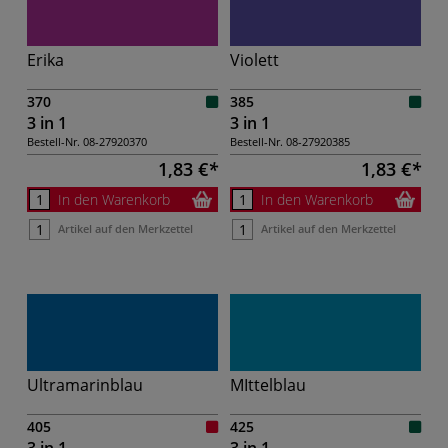
Erika
Violett
370
385
3 in 1
3 in 1
Bestell-Nr.
08-27920370
Bestell-Nr.
08-27920385
1,83 €
1,83 €
In den Warenkorb
In den Warenkorb
Artikel auf den Merkzettel
Artikel auf den Merkzettel
Ultramarinblau
MIttelblau
405
425
3 in 1
3 in 1