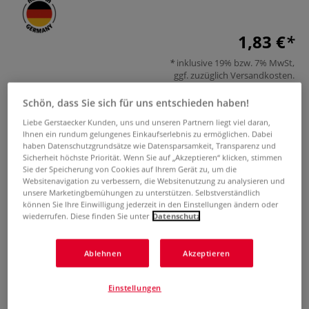
1,83 €
inklusive 19% bzw. 7% MwSt,
ggf. zuzüglich
Versandkosten
.
Produkt bestellen
Schön, dass Sie sich für uns entschieden haben!
Liebe Gerstaecker Kunden, uns und unseren Partnern liegt viel daran,
Das könnte Sie auch interessieren
Ihnen ein rundum gelungenes Einkaufserlebnis zu ermöglichen. Dabei
haben Datenschutzgrundsätze wie Datensparsamkeit, Transparenz und
Sicherheit höchste Priorität. Wenn Sie auf „Akzeptieren“ klicken, stimmen
Sie der Speicherung von Cookies auf Ihrem Gerät zu, um die
Websitenavigation zu verbessern, die Websitenutzung zu analysieren und
unsere Marketingbemühungen zu unterstützen. Selbstverständlich
können Sie Ihre Einwilligung jederzeit in den Einstellungen ändern oder
wiederrufen. Diese finden Sie unter
Datenschutz
Ablehnen
Akzeptieren
10 Farben
2 Sets
STABILO® woody
GERSTAECKER Nº
STABILO® Woody
S
3 in 1 duo
2 Zeichenblock
F
Einstellungen
Farbstifte