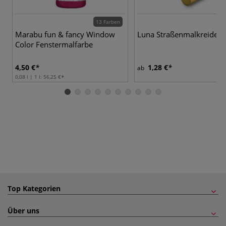
13 Farben
2
Marabu fun & fancy Window
Luna Straßenmalkreide
Color Fenstermalfarbe
4,50 €
1,28 €
ab
0,08 l | 1 l:
56,25 €
Top Kategorien
Über uns