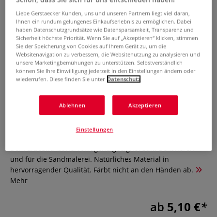
Liebe Gerstaecker Kunden, uns und unseren Partnern liegt viel daran,
Ihnen ein rundum gelungenes Einkaufserlebnis zu ermöglichen. Dabei
haben Datenschutzgrundsätze wie Datensparsamkeit, Transparenz und
Sicherheit höchste Priorität. Wenn Sie auf „Akzeptieren“ klicken, stimmen
Sie der Speicherung von Cookies auf Ihrem Gerät zu, um die
Websitenavigation zu verbessern, die Websitenutzung zu analysieren und
unsere Marketingbemühungen zu unterstützen. Selbstverständlich
können Sie Ihre Einwilligung jederzeit in den Einstellungen ändern oder
wiederrufen. Diese finden Sie unter
Datenschutz
Ablehnen
Akzeptieren
Farbsand
Einstellungen
0 Bewertungen
Der Farbsand ist hervorragend geeignet zum Dekorieren
und für die Sandmalerei. Natürliches Material in
hervorragender Qualität. Färbt nicht an den Händen ab.
Mehr
ab
5,10 €