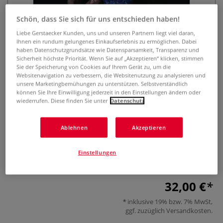
Schön, dass Sie sich für uns entschieden haben!
Liebe Gerstaecker Kunden, uns und unseren Partnern liegt viel daran,
Ihnen ein rundum gelungenes Einkaufserlebnis zu ermöglichen. Dabei
haben Datenschutzgrundsätze wie Datensparsamkeit, Transparenz und
Sicherheit höchste Priorität. Wenn Sie auf „Akzeptieren“ klicken, stimmen
Sie der Speicherung von Cookies auf Ihrem Gerät zu, um die
Websitenavigation zu verbessern, die Websitenutzung zu analysieren und
Farbpigmente
unsere Marketingbemühungen zu unterstützen. Selbstverständlich
können Sie Ihre Einwilligung jederzeit in den Einstellungen ändern oder
wiederrufen. Diese finden Sie unter
Datenschutz
0 Bewertungen
50 Farbpigmente, die unsere Welt veränderten – ihre
Ablehnen
Akzeptieren
Geschichte von der Antike bis zur Gegenwart.
Lesevergnügen und Hintergrundwissen für Kunst-, Design-
Einstellungen
und Geschichtsinteressierte.
Mehr
32,00 €
inklusive 19% bzw. 7% MwSt,
ggf. zuzüglich
Versandkosten
.