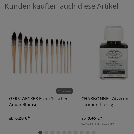
Kunden kauften auch diese Artikel
13 Pinsel
GERSTAECKER Französischer
CHARBONNEL Ätzgrund
Aquarellpinsel
Lamour, flüssig
6,20 €
9,45 €
ab
ab
0,075 l | 1 l:
126,00 €