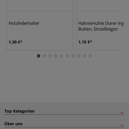
9 
Holzfederhalter
Hahnemühle Dürer Ingre
Bütten, Einzelbögen
1,30 €
1,15 €
Top Kategorien
Über uns