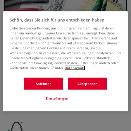
Schön, dass Sie sich für uns entschieden haben!
Liebe Gerstaecker Kunden, uns und unseren Partnern liegt viel daran,
Ihnen ein rundum gelungenes Einkaufserlebnis zu ermöglichen. Dabei
haben Datenschutzgrundsätze wie Datensparsamkeit, Transparenz und
Sicherheit höchste Priorität. Wenn Sie auf „Akzeptieren“ klicken, stimmen
Sie der Speicherung von Cookies auf Ihrem Gerät zu, um die
Websitenavigation zu verbessern, die Websitenutzung zu analysieren und
unsere Marketingbemühungen zu unterstützen. Selbstverständlich
können Sie Ihre Einwilligung jederzeit in den Einstellungen ändern oder
FABRIANO® Zeichenpapier, weiß
wiederrufen. Diese finden Sie unter
Datenschutz
0 Bewertungen
Ablehnen
Akzeptieren
Das FABRIANO® Zeichenpapier, weiß, feinkörnig ist ideal
zum Zeichnen und Skizzieren. Das Pochette enthält 12 Blatt
Einstellungen
weißes Zeichenpapier, 180 g/qm bzw. 224 g/qm. Das
Skizzenpapier ist in 2 Formaten erhältlich.
Mehr