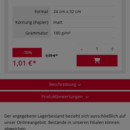
Format
24 cm x 32 cm
Körnung (Papier)
matt
Grammatur
180 g/m²
-
+
-70%
3,35 €
1,01 €
Beschreibung
Produktbewertungen
Der angegebene Lagerbestand bezieht sich ausschließlich auf
unser Onlineangebot. Bestände in unseren Filialen können
abweichen.