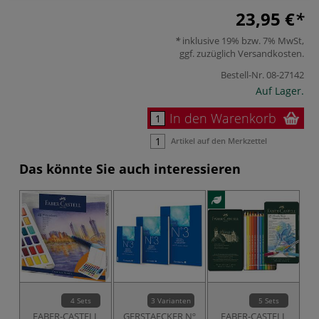
23,95 €
inklusive 19% bzw. 7% MwSt,
ggf. zuzüglich
Versandkosten
.
Bestell-Nr.
08-27142
Auf Lager.
In den Warenkorb
Artikel auf den Merkzettel
Das könnte Sie auch interessieren
4 Sets
3 Varianten
5 Sets
FABER-CASTELL
GERSTAECKER Nº
FABER-CASTELL