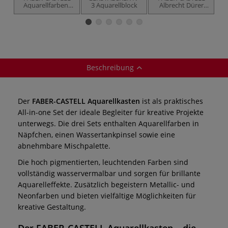
Aquarellfarben-
3 Aquarellblock
Albrecht Dürer
A
Sets
Aquarellstift-Sets
im Metall-Etui
Beschreibung
Der
FABER-CASTELL Aquarellkasten
ist als praktisches
All-in-one Set der ideale Begleiter für kreative Projekte
unterwegs. Die drei Sets enthalten Aquarellfarben in
Näpfchen, einen Wassertankpinsel sowie eine
abnehmbare Mischpalette.
Die hoch pigmentierten, leuchtenden Farben sind
vollständig wasservermalbar und sorgen für brillante
Aquarelleffekte. Zusätzlich begeistern Metallic- und
Neonfarben und bieten vielfältige Möglichkeiten für
kreative Gestaltung.
Der FABER-CASTELL Aquarellkasten – die