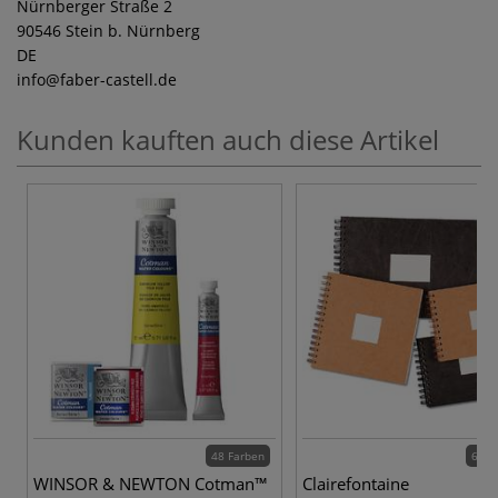
Nürnberger Straße 2
90546 Stein b. Nürnberg
DE
info
@faber-castell.de
Kunden kauften auch diese Artikel
48 Farben
6 Va
WINSOR & NEWTON Cotman™
Clairefontaine