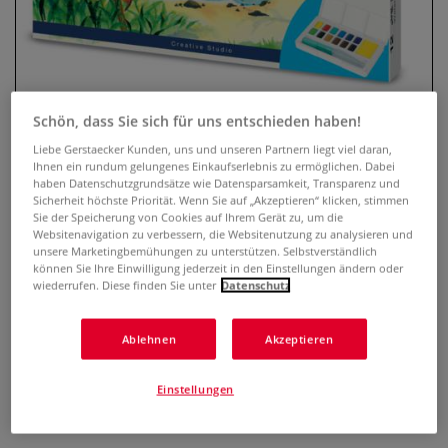
Schön, dass Sie sich für uns entschieden haben!
Liebe Gerstaecker Kunden, uns und unseren Partnern liegt viel daran,
Ihnen ein rundum gelungenes Einkaufserlebnis zu ermöglichen. Dabei
haben Datenschutzgrundsätze wie Datensparsamkeit, Transparenz und
Sicherheit höchste Priorität. Wenn Sie auf „Akzeptieren“ klicken, stimmen
Sie der Speicherung von Cookies auf Ihrem Gerät zu, um die
FABER-CASTELL Tropische
Websitenavigation zu verbessern, die Websitenutzung zu analysieren und
Aquarellfarben
unsere Marketingbemühungen zu unterstützen. Selbstverständlich
können Sie Ihre Einwilligung jederzeit in den Einstellungen ändern oder
wiederrufen. Diese finden Sie unter
Datenschutz
0 Bewertungen
Der FABER-CASTELL Aquarellkasten mit 12 halben Näpfchen
Ablehnen
Akzeptieren
ist ideal für Einsteiger und Hobbykünstler. Die hoch
pigmentierten, leuchtenden Farben sind vollständig
Einstellungen
wasservermalbar und sorgen für brillante Aquarelleffekte.
Mehr