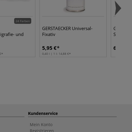
24 Farben
GERSTAECKER Universal-
GERSTAEC
igrafie- und
Fixativ
Set Basic
5,95 €
6,25 €
€
0,40 l | 1 l:
14,88 €
Kundenservice
Mein Konto
Registrieren