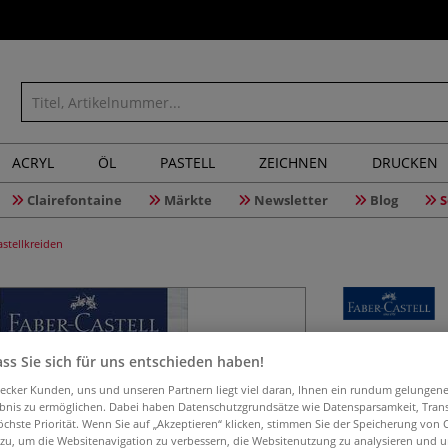
ACRYL
ÖL
PASTELL
ZEICHNEN
DRUCKEN
Clairefontaine
Märkte
Newsletter
Blog
S
stellkreiden
FABER-CA
ss Sie sich für uns entschieden haben!
QUALITY, 
aecker Kunden, uns und unseren Partnern liegt viel daran, Ihnen ein rundum gelungen
ebnis zu ermöglichen. Dabei haben Datenschutzgrundsätze wie Datensparsamkeit, Tra
öchste Priorität. Wenn Sie auf „Akzeptieren“ klicken, stimmen Sie der Speicherung von 
 zu, um die Websitenavigation zu verbessern, die Websitenutzung zu analysieren und 