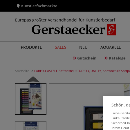
Künstlerfachmärkte
Europas größter Versandhandel für Künstlerbedarf
PRODUKTE
SALES
NEU
AQUARELL
Gutschein
Kataloge
Startseite
FABER-CASTELL Softpastell STUDIO QUALITY, Kartonetuis Softpa
Schön, da
Liebe Gerst
Einkaufserl
Sicherheit h
Ihrem Gerät