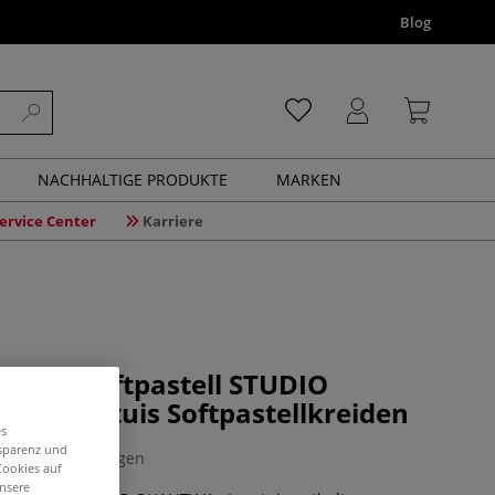
Blog
NACHHALTIGE PRODUKTE
MARKEN
ervice Center
Karriere
STELL Softpastell STUDIO
Kartonetuis Softpastellkreiden
es
nsparenz und
0 Bewertungen
Cookies auf
unsere