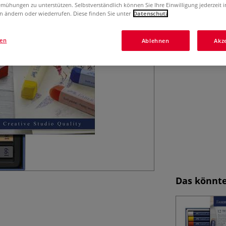
FABER-CASTELL S
mühungen zu unterstützen. Selbstverständlich können Sie Ihre Einwilligung jederzeit 
Softpastellkreid
n ändern oder wiederrufen. Diese finden Sie unter
Datenschutz
Leuchtkraft und 
gen
Ablehnen
Akz
Das könnte