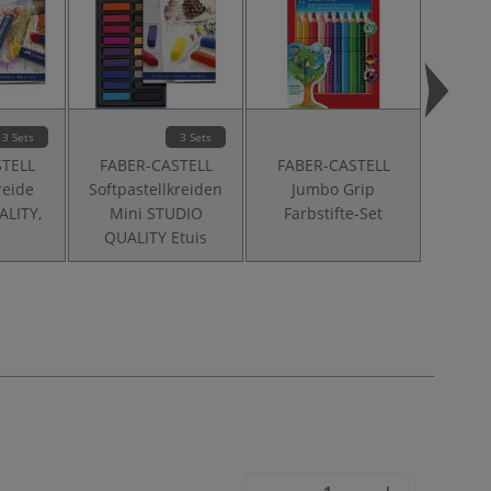
3 Sets
3 Sets
STELL
FABER-CASTELL
FABER-CASTELL
FABE
reide
Softpastellkreiden
Jumbo Grip
Bleist
LITY,
Mini STUDIO
Farbstifte-Set
QUALITY Etuis