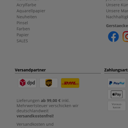
Acrylfarbe
Unsere Kün
Aquarellpapier
Unsere Ma
Neuheiten
Nachhaltigk
Pinsel
Gerstaecke
Farben
Papier
SALES
Versandpartner
Zahlungsar
Lieferungen
ab 99,00 €
inkl.
Voraus-
Mehrwertsteuer verschicken wir
kasse
deutschlandweit
versandkostenfrei!
Versandkosten und