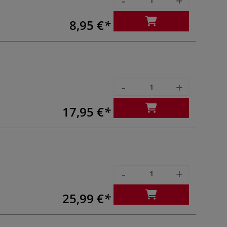
-
+
8,95 €
-
+
17,95 €
-
+
25,99 €