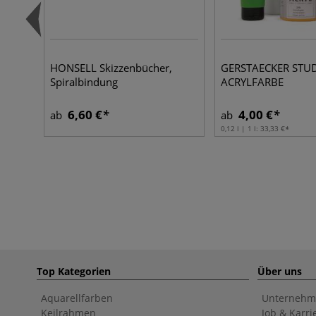
HONSELL Skizzenbücher,
GERSTAECKER STU
Spiralbindung
ACRYLFARBE
6,60 €
4,00 €
ab
ab
0,12 l | 1 l:
33,33 €
Top Kategorien
Über uns
Aquarellfarben
Unternehm
Keilrahmen
Job & Karri