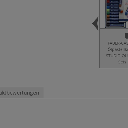
FABER-CA
Ölpastellk
STUDIO QUA
Sets
uktbewertungen