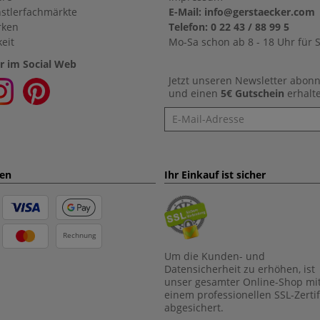
stlerfachmärkte
E-Mail: info@gerstaecker.com
rken
Telefon: 0 22 43 / 88 99 5
eit
Mo-Sa schon ab 8 - 18 Uhr für S
r im Social Web
Jetzt unseren Newsletter abon
und einen
5€ Gutschein
erhalt
Newsletter
ten
Ihr Einkauf ist sicher
Rechnung
Um die Kunden- und
Datensicherheit zu erhöhen, ist
unser gesamter Online-Shop mi
einem professionellen SSL-Zertif
abgesichert.