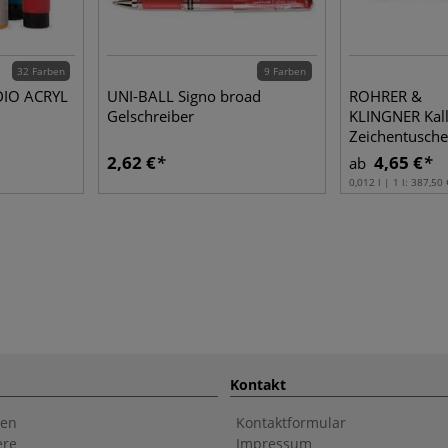
32 Farben
9 Farben
DIO ACRYL
UNI-BALL Signo broad
ROHRER &
Gelschreiber
KLINGNER Kall
Zeichentusche
2,62 €
4,65 €
ab
0,012 l | 1 l:
387,50 
Kontakt
en
Kontaktformular
ere
Impressum