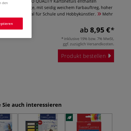
oftpastell STUDIO QUALITY Kartonetuis enthalten
in den
en in ganzer Länge, mit seidig weichem Farbauftreg, hoher
Farbbrillanz. Ideal für Schule und Hobbykünstler.
Mehr
eptieren
ab
8,95 €
inklusive 19% bzw. 7% MwSt,
ggf. zuzüglich
Versandkosten
.
Produkt bestellen
 Sie auch interessieren