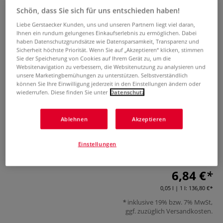
Schön, dass Sie sich für uns entschieden haben!
Liebe Gerstaecker Kunden, uns und unseren Partnern liegt viel daran,
Ihnen ein rundum gelungenes Einkaufserlebnis zu ermöglichen. Dabei
haben Datenschutzgrundsätze wie Datensparsamkeit, Transparenz und
Sicherheit höchste Priorität. Wenn Sie auf „Akzeptieren“ klicken, stimmen
Sie der Speicherung von Cookies auf Ihrem Gerät zu, um die
Websitenavigation zu verbessern, die Websitenutzung zu analysieren und
unsere Marketingbemühungen zu unterstützen. Selbstverständlich
EULENSPIEGEL™ Mastix-Löser
können Sie Ihre Einwilligung jederzeit in den Einstellungen ändern oder
wiederrufen. Diese finden Sie unter
Datenschutz
0 Bewertungen
Ablehnen
Akzeptieren
EULENSPIEGEL™ Mastix-Löser ist ideal zum Entfernen von
angeklebten Kostüm- und Schminkartikeln. Erhältlich in 50
Einstellungen
ml.
Mehr
6,84 €
0,05 l | 1 l:
136,80 €
inklusive 19% bzw. 7% MwSt,
ggf. zuzüglich
Versandkosten
.