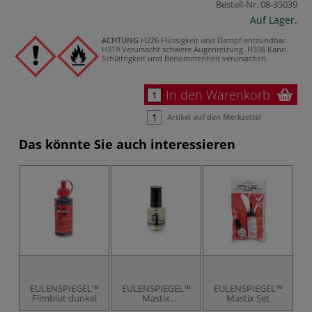
Bestell-Nr.
08-35039
Auf Lager.
ACHTUNG
H226 Flüssigkeit und Dampf entzündbar.
H319 Verursacht schwere Augenreizung.
H336 Kann
Schläfrigkeit und Benommenheit verursachen.
In den Warenkorb
Artikel auf den Merkzettel
Das könnte Sie auch interessieren
EULENSPIEGEL™
EULENSPIEGEL™
EULENSPIEGEL™
E
Filmblut dunkel
Mastix
Mastix Set
F
Hautkleber